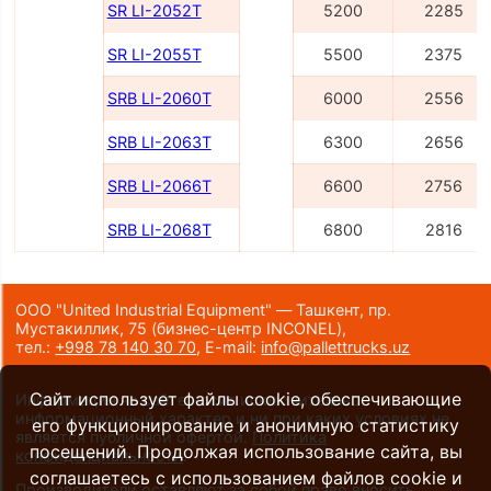
SR LI-2052Т
5200
2285
SR LI-2055Т
5500
2375
SRB LI-2060Т
6000
2556
SRB LI-2063Т
6300
2656
SRB LI-2066Т
6600
2756
SRB LI-2068Т
6800
2816
ООО "United Industrial Equipment" — Ташкент, пр.
Мустакиллик, 75
(бизнес-центр INCONEL)
,
тел.:
+998 78 140 30 70
,
E-mail:
info@pallettrucks.uz
Сайт использует файлы cookie, обеспечивающие
Информация на сайте носит исключительно
информационный характер и ни при каких условиях не
его функционирование и анонимную статистику
является публичной офертой.
Политика
посещений. Продолжая использование сайта, вы
конфиденциальности
.
соглашаетесь с использованием файлов cookie и
Производители оставляют за собой право вносить