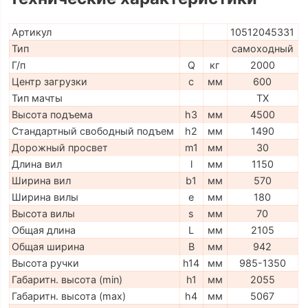
Артикул
10512045331
Тип
самоходный
Г/п
Q
кг
2000
Центр загрузки
c
мм
600
Тип мачты
TX
Высота подъема
h3
мм
4500
Стандартный свободный подъем
h2
мм
1490
Дорожный просвет
m1
мм
30
Длина вил
l
мм
1150
Ширина вил
b1
мм
570
Ширина вилы
e
мм
180
Высота вилы
s
мм
70
Общая длина
L
мм
2105
Общая ширина
B
мм
942
Высота ручки
h14
мм
985-1350
Габаритн. высота (min)
h1
мм
2055
Габаритн. высота (max)
h4
мм
5067