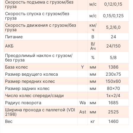
Скорость подъема с грузом/без
м/с
0,12/0,15
груза
Скорость спуска с грузом/без
м/с
0,15/0,125
груза
Скорость движения с грузом/без
км/
5,2/6,0
груза
ч
Питание
В
24
В/
АКБ
24/150
Ач
Преодолимый наклон с грузом/
%
5/8
без груза
База колес
Y
мм
1386
Размер ведущего колеса
мм
230х75
Размер передних колес
мм
150х60
Размер задних колес
мм
80x70
Число колес спереди/сзади
1x+2/4
Радиус поворота
Wa
мм
1685
Ширина прохода с паллетой (VDI
Ast
мм
2525
2198)
Вес
кг
1460