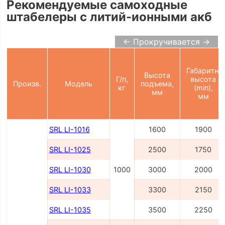
Рекомендуемые самоходные
штабелеры с литий-ионными акб
← Прокручивается →
Габаритн.
Высота
Г/п,
высота
Произв.
Модель
подъема,
кг
(min),
мм
мм
SRL LI-1016
1600
1900
SRL LI-1025
2500
1750
SRL LI-1030
1000
3000
2000
SRL LI-1033
3300
2150
SRL LI-1035
3500
2250