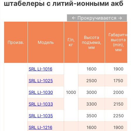
штабелеры с литий-ионными акб
← Прокручивается →
Габаритн.
Высота
Г/п,
высота
Произв.
Модель
подъема,
кг
(min),
мм
мм
SRL LI-1016
1600
1900
SRL LI-1025
2500
1750
SRL LI-1030
1000
3000
2000
SRL LI-1033
3300
2150
SRL LI-1035
3500
2250
SRL LI-1216
1600
1900