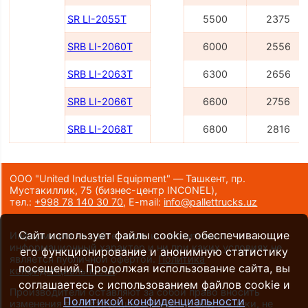
SR LI-2055Т
5500
2375
SRB LI-2060Т
6000
2556
SRB LI-2063Т
6300
2656
SRB LI-2066Т
6600
2756
SRB LI-2068Т
6800
2816
ООО "United Industrial Equipment" — Ташкент, пр.
Мустакиллик, 75
(бизнес-центр INCONEL)
,
тел.:
+998 78 140 30 70
,
E-mail:
info@pallettrucks.uz
Сайт использует файлы cookie, обеспечивающие
Информация на сайте носит исключительно
информационный характер и ни при каких условиях не
его функционирование и анонимную статистику
является публичной офертой.
Политика
посещений. Продолжая использование сайта, вы
конфиденциальности
.
соглашаетесь с использованием файлов cookie и
Производители оставляют за собой право вносить
Политикой конфиденциальности
изменения в конструкцию и внешний вид техники, не