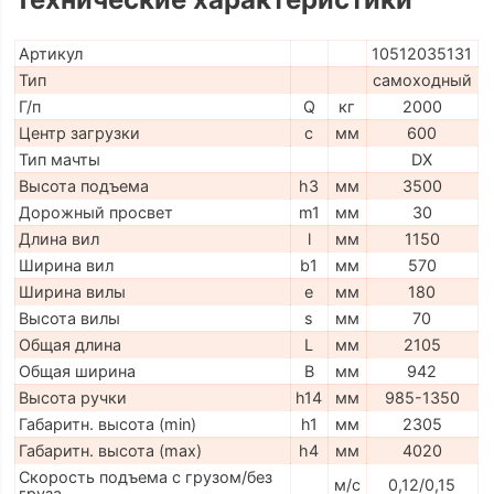
Артикул
10512035131
Тип
самоходный
Г/п
Q
кг
2000
Центр загрузки
c
мм
600
Тип мачты
DX
Высота подъема
h3
мм
3500
Дорожный просвет
m1
мм
30
Длина вил
l
мм
1150
Ширина вил
b1
мм
570
Ширина вилы
e
мм
180
Высота вилы
s
мм
70
Общая длина
L
мм
2105
Общая ширина
B
мм
942
Высота ручки
h14
мм
985-1350
Габаритн. высота (min)
h1
мм
2305
Габаритн. высота (max)
h4
мм
4020
Скорость подъема с грузом/без
м/с
0,12/0,15
груза