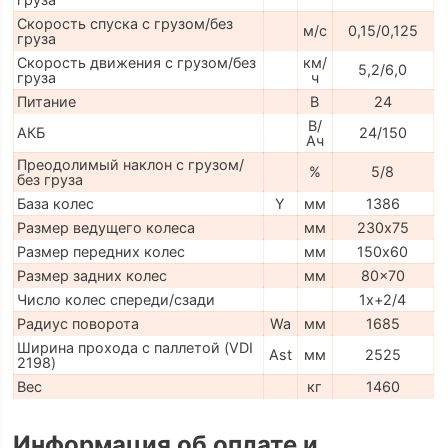
Скорость спуска с грузом/без
м/с
0,15/0,125
груза
Скорость движения с грузом/без
км/
5,2/6,0
груза
ч
Питание
В
24
В/
АКБ
24/150
Ач
Преодолимый наклон с грузом/
%
5/8
без груза
База колес
Y
мм
1386
Размер ведущего колеса
мм
230х75
Размер передних колес
мм
150х60
Размер задних колес
мм
80x70
Число колес спереди/сзади
1x+2/4
Радиус поворота
Wa
мм
1685
Ширина прохода с паллетой (VDI
Ast
мм
2525
2198)
Вес
кг
1460
Информация об оплате и