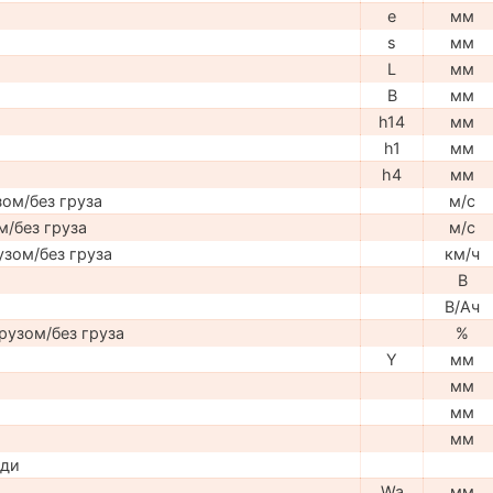
e
мм
s
мм
L
мм
B
мм
h14
мм
h1
мм
h4
мм
ом/без груза
м/с
м/без груза
м/с
узом/без груза
км/ч
В
В/Ач
рузом/без груза
%
Y
мм
мм
мм
мм
ади
Wa
мм