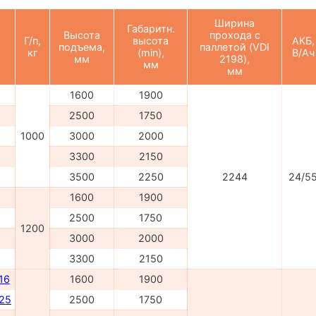
Ширина
Габаритн.
Высота
прохода с
Г/п,
высота
АКБ,
подъема,
паллетой (VDI
кг
(min),
В/Ач
мм
2198),
мм
мм
1600
1900
2500
1750
1000
3000
2000
3300
2150
3500
2250
2244
24/5
1600
1900
2500
1750
1200
3000
2000
3300
2150
16
1600
1900
025
2500
1750