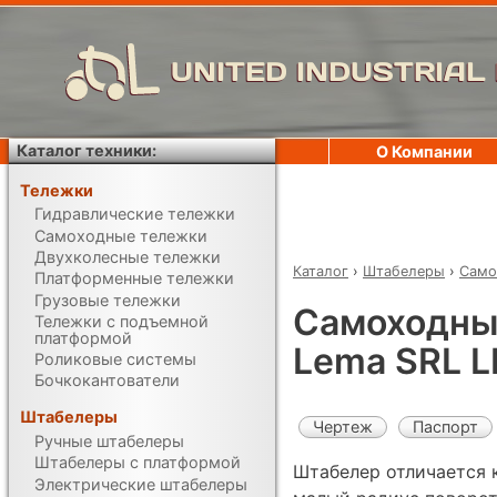
UNITED INDUSTRIAL
Каталог техники:
О Компании
Тележки
Гидравлические тележки
Самоходные тележки
Двухколесные тележки
Каталог
›
Штабелеры
›
Само
Платформенные тележки
Грузовые тележки
Самоходны
Тележки с подъемной
платформой
Lema SRL L
Роликовые системы
Бочкокантователи
Штабелеры
Чертеж
Паспорт
Ручные штабелеры
Штабелеры с платформой
Штабелер отличается
Электрические штабелеры