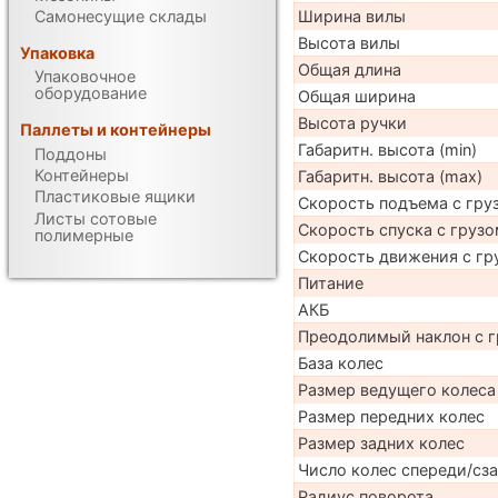
Самонесущие склады
Ширина вилы
Высота вилы
Упаковка
Общая длина
Упаковочное
оборудование
Общая ширина
Высота ручки
Паллеты и контейнеры
Габаритн. высота (min)
Поддоны
Контейнеры
Габаритн. высота (max)
Пластиковые ящики
Скорость подъема с груз
Листы сотовые
Скорость спуска с грузо
полимерные
Скорость движения с гр
Питание
АКБ
Преодолимый наклон с г
База колес
Размер ведущего колеса
Размер передних колес
Размер задних колес
Число колес спереди/сз
Радиус поворота