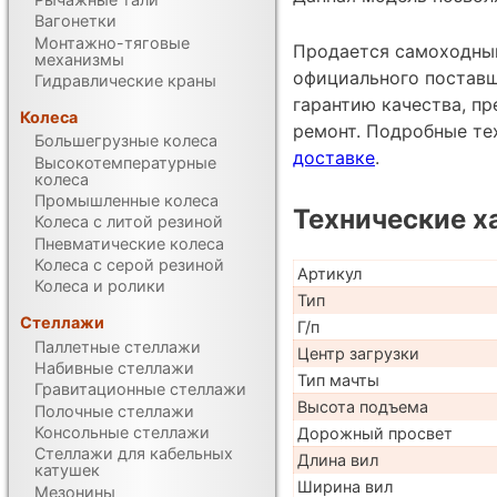
Вагонетки
Монтажно-тяговые
Продается самоходный
механизмы
официального поставщи
Гидравлические краны
гарантию качества, п
Колеса
ремонт. Подробные те
Большегрузные колеса
доставке
.
Высокотемпературные
колеса
Промышленные колеса
Технические х
Колеса с литой резиной
Пневматические колеса
Колеса с серой резиной
Артикул
Колеса и ролики
Тип
Стеллажи
Г/п
Паллетные стеллажи
Центр загрузки
Набивные стеллажи
Тип мачты
Гравитационные стеллажи
Высота подъема
Полочные стеллажи
Консольные стеллажи
Дорожный просвет
Стеллажи для кабельных
Длина вил
катушек
Ширина вил
Мезонины