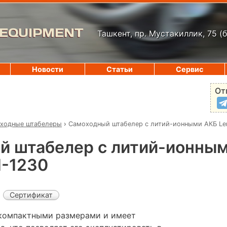
 EQUIPMENT
Ташкент, пр. Мустакиллик, 75
(
Новости
Статьи
Сервис
От
ходные штабелеры
›
Самоходный штабелер с литий-ионными АКБ Lem
й штабелер с литий-ионны
I-1230
Сертификат
 компактными размерами и имеет