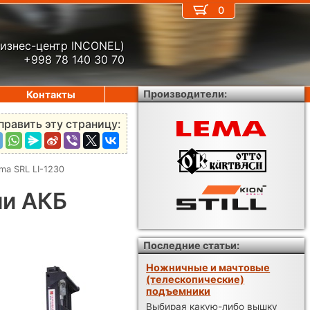
0
бизнес-центр INCONEL)
+998 78 140 30 70
Производители:
Контакты
править эту страницу:
a SRL LI-1230
ми АКБ
Последние статьи:
Ножничные и мачтовые
(телескопические)
подъемники
Выбирая какую-либо вышку