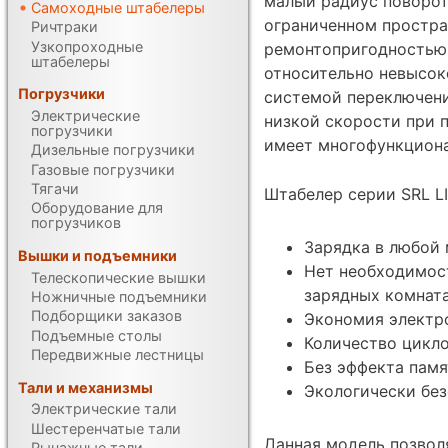
малый радиус поворота
Самоходные штабелеры
ограниченном простра
Ричтраки
Узкопроходные
ремонтопригодностью,
штабелеры
относительно невысок
Погрузчики
системой переключен
Электрические
низкой скорости при 
погрузчики
имеет многофункциона
Дизельные погрузчики
Газовые погрузчики
Тягачи
Штабелер серии SRL L
Оборудование для
погрузчиков
Зарядка в любой
Вышки и подъемники
Нет необходимос
Телескопические вышки
зарядных комнат
Ножничные подъемники
Подборщики заказов
Экономия электр
Подъемные столы
Количество цикло
Передвижные лестницы
Без эффекта памя
Тали и механизмы
Экологически без
Электрические тали
Шестеренчатые тали
Данная модель позволя
Рычажные тали