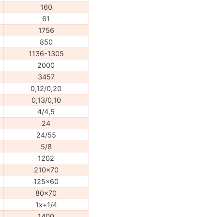
160
61
1756
850
1136-1305
2000
3457
0,12/0,20
0,13/0,10
4/4,5
24
24/55
5/8
1202
210x70
125x60
80x70
1x+1/4
1400