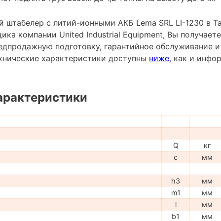
 штабелер с литий-ионными АКБ Lema SRL LI-1230 в Та
ка компании United Industrial Equipment, Вы получаете
редпродажную подготовку, гарантийное обслуживание и
хнические характеристики доступны
ниже
, как и инф
арактеристики
Q
кг
c
мм
h3
мм
m1
мм
l
мм
b1
мм