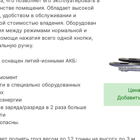
, что позволяет его эксплуатировать в
нстве помещения. Обладает высокой
 удобством в обслуживании и
ой стоимостью владения. Оборудован
ия между режимами нормальной и
помощи нажатия всего одной кнопки,
льную ручку.
I оснащен литий-ионными АКБ:
 момент
ти в специально оборудованных
Цена
ах
Добавить
оэнергии
в заряда/разряда в 2 раза больше
ти
опасны.
ет поднять груз весом до 1,2 тонны на высоту до 3 м.