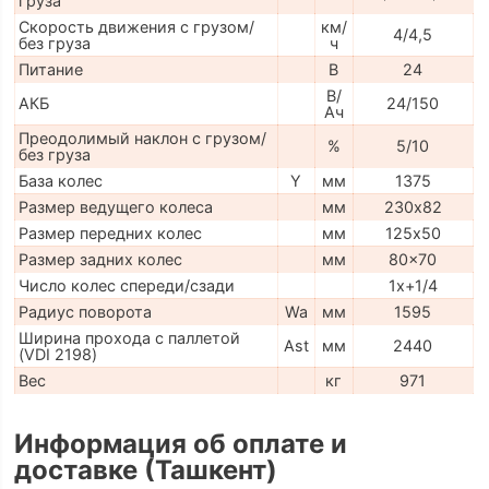
груза
Скорость движения с грузом/
км/
4/4,5
без груза
ч
Питание
В
24
В/
АКБ
24/150
Ач
Преодолимый наклон с грузом/
%
5/10
без груза
База колес
Y
мм
1375
Размер ведущего колеса
мм
230х82
Размер передних колес
мм
125х50
Размер задних колес
мм
80x70
Число колес спереди/сзади
1x+1/4
Радиус поворота
Wa
мм
1595
Ширина прохода с паллетой
Ast
мм
2440
(VDI 2198)
Вес
кг
971
Информация об оплате и
доставке (Ташкент)