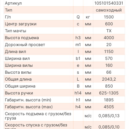
Артикул
105101540331
Тип
самоходный
Г/п
Q
кг
1500
Центр загрузки
c
мм
600
Тип мачты
ТX
Высота подъема
h3
мм
4000
Дорожный просвет
m1
мм
20
Длина вил
l
мм
1150
Ширина вил
b1
мм
570
Ширина вилы
e
мм
160
Высота вилы
s
мм
66
Общая длина
L
мм
2043,2
Общая ширина
B
мм
850
Высота ручки
h14
мм
625-1305
Габаритн. высота (min)
h1
мм
1895
Габаритн. высота (max)
h4
мм
4505
Скорость подъема с грузом/без
м/с
0,085/0,13
груза
Скорость спуска с грузом/без
м/с
0,085/0,10