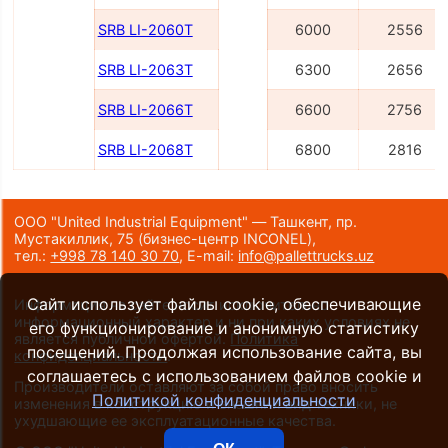
SRB LI-2060Т
6000
2556
SRB LI-2063Т
6300
2656
SRB LI-2066Т
6600
2756
SRB LI-2068Т
6800
2816
ООО "United Industrial Equipment" — Ташкент, пр.
Мустакиллик, 75
(бизнес-центр INCONEL)
,
тел.:
+998 78 140 30 70
,
E-mail:
info@pallettrucks.uz
Сайт использует файлы cookie, обеспечивающие
Информация на сайте носит исключительно
информационный характер и ни при каких условиях не
его функционирование и анонимную статистику
является публичной офертой.
Политика
посещений. Продолжая использование сайта, вы
конфиденциальности
.
соглашаетесь с использованием файлов cookie и
Производители оставляют за собой право вносить
Политикой конфиденциальности
изменения в конструкцию и внешний вид техники, не
ухудшающие ее эксплуатационные качества.