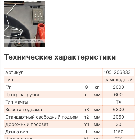
Технические характеристики
Артикул
10512063331
Тип
самоходный
Г/п
Q
кг
2000
Центр загрузки
c
мм
600
Тип мачты
TX
Высота подъема
h3
мм
6300
Стандартный свободный подъем
h2
мм
2060
Дорожный просвет
m1
мм
30
Длина вил
l
мм
1150