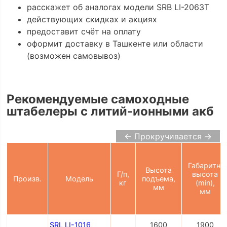
расскажет об аналогах модели SRB LI-2063Т
действующих скидках и акциях
предоставит счёт на оплату
оформит доставку в Ташкенте или области
(возможен самовывоз)
Рекомендуемые самоходные
штабелеры с литий-ионными акб
← Прокручивается →
Габаритн.
Высота
Г/п,
высота
Произв.
Модель
подъема,
кг
(min),
мм
мм
SRL LI-1016
1600
1900