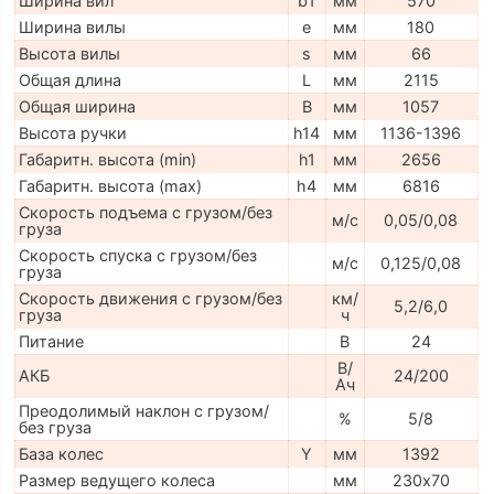
Ширина вил
b1
мм
570
Ширина вилы
e
мм
180
Высота вилы
s
мм
66
Общая длина
L
мм
2115
Общая ширина
B
мм
1057
Высота ручки
h14
мм
1136-1396
Габаритн. высота (min)
h1
мм
2656
Габаритн. высота (max)
h4
мм
6816
Скорость подъема с грузом/без
м/с
0,05/0,08
груза
Скорость спуска с грузом/без
м/с
0,125/0,08
груза
Скорость движения с грузом/без
км/
5,2/6,0
груза
ч
Питание
В
24
В/
АКБ
24/200
Ач
Преодолимый наклон с грузом/
%
5/8
без груза
База колес
Y
мм
1392
Размер ведущего колеса
мм
230х70