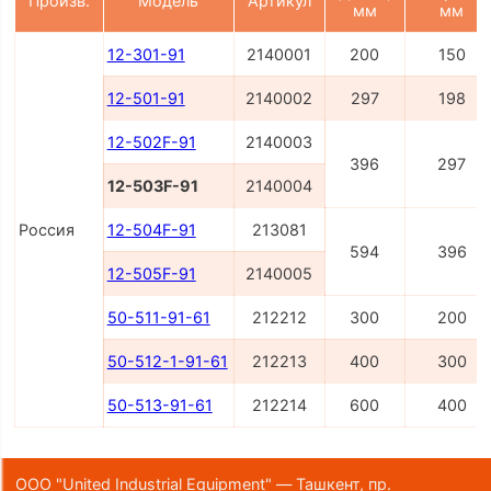
Произв.
Модель
Артикул
мм
мм
12-301-91
2140001
200
150
12-501-91
2140002
297
198
12-502F-91
2140003
396
297
12-503F-91
2140004
Россия
12-504F-91
213081
594
396
12-505F-91
2140005
50-511-91-61
212212
300
200
50-512-1-91-61
212213
400
300
50-513-91-61
212214
600
400
ООО "United Industrial Equipment" — Ташкент, пр.