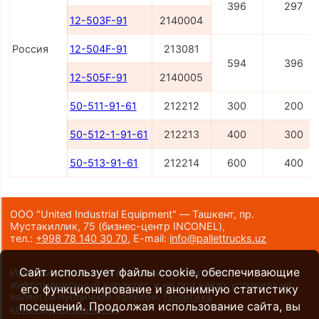
396
297
12-503F-91
2140004
Россия
12-504F-91
213081
594
396
12-505F-91
2140005
50-511-91-61
212212
300
200
50-512-1-91-61
212213
400
300
50-513-91-61
212214
600
400
ООО "United Industrial Equipment" — Ташкент, пр.
Мустакиллик, 75
(бизнес-центр INCONEL)
,
тел.:
+998 78 140 30 70
,
E-mail:
info@pallettrucks.uz
Сайт использует файлы cookie, обеспечивающие
Информация на сайте носит исключительно
информационный характер и ни при каких условиях не
его функционирование и анонимную статистику
является публичной офертой.
Политика
посещений. Продолжая использование сайта, вы
конфиденциальности
.