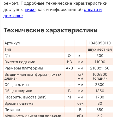
ремонт. Подробные технические характеристики
доступны
ниже
, как и информация об
оплате и
доставке
.
Технические характеристики
Артикул
1046050110
Тип
двухместная
Г/п
Q
кг
500
Высота подъема
h3
мм
11000
Размеры платформы
AxB
мм
2100х1150
Выдвижная платформа (гр-ть/
кг/
100/800
длина)
мм
(опция)
Общая длина
L
мм
2300
Общая ширина
B
мм
1350
Габаритн. высота (min)
h1
мм
1700
Время подъема
сек
80
Питание
В
380
Мощность двигателя подъема
кВт
2,2