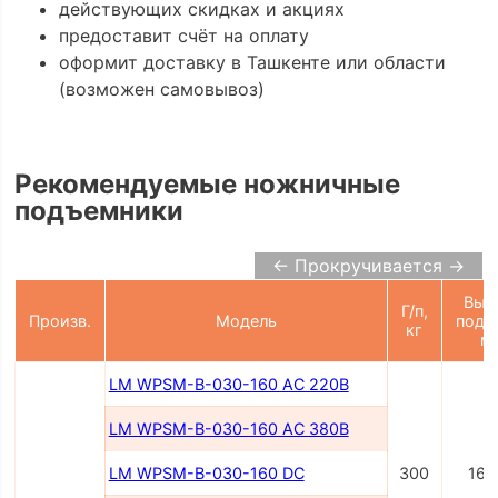
действующих скидках и акциях
предоставит счёт на оплату
оформит доставку в Ташкенте или области
(возможен самовывоз)
Рекомендуемые ножничные
подъемники
← Прокручивается →
Выс
Г/п,
Произв.
Модель
подъ
кг
м
LM WPSM-B-030-160 AC 220В
LM WPSM-B-030-160 AC 380В
LM WPSM-B-030-160 DC
300
160