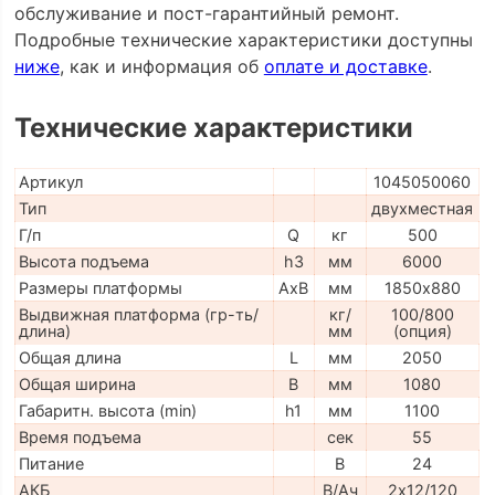
обслуживание и пост-гарантийный ремонт.
Подробные технические характеристики доступны
ниже
, как и информация об
оплате и доставке
.
Технические характеристики
Артикул
1045050060
Тип
двухместная
Г/п
Q
кг
500
Высота подъема
h3
мм
6000
Размеры платформы
AxB
мм
1850х880
Выдвижная платформа (гр-ть/
кг/
100/800
длина)
мм
(опция)
Общая длина
L
мм
2050
Общая ширина
B
мм
1080
Габаритн. высота (min)
h1
мм
1100
Время подъема
сек
55
Питание
В
24
АКБ
В/Ач
2х12/120