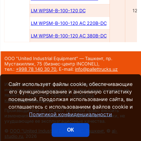
LM WPSM-B-100-120 DC
120
LM WPSM-B-100-120 AC 220B-DC
LM WPSM-B-100-120 AC 380B-DC
ООО "United Industrial Equipment" — Ташкент, пр.
Мустакиллик, 75
(бизнес-центр INCONEL)
,
тел.:
+998 78 140 30 70
,
E-mail:
info@pallettrucks.uz
Сайт использует файлы cookie, обеспечивающие
Информация на сайте носит исключительно
информационный характер и ни при каких условиях не
его функционирование и анонимную статистику
является публичной офертой.
Политика
посещений. Продолжая использование сайта, вы
конфиденциальности
.
соглашаетесь с использованием файлов cookie и
Производители оставляют за собой право вносить
Политикой конфиденциальности
изменения в конструкцию и внешний вид техники, не
ухудшающие ее эксплуатационные качества.
ОК
©
ООО "United Industrial Equipment", Ташкент
, ©
al-
studio.ru
, 2026