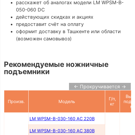
расскажет об аналогах модели LM WPSM-B-
050-060 DC
действующих скидках и акциях
предоставит счёт на оплату
оформит доставку в Ташкенте или области
(возможен самовывоз)
Рекомендуемые ножничные
подъемники
← Прокручивается →
Выс
Г/п,
Произв.
Модель
подъ
кг
м
LM WPSM-B-030-160 AC 220В
LM WPSM-B-030-160 AC 380В