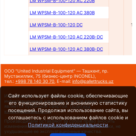
LM WPSM-B-100-120 AC 220B
LM WPSM-B-100-120 AC 380B
LM WPSM-B-100-120 DC
1
LM WPSM-B-100-120 AC 220B-DC
LM WPSM-B-100-120 AC 380B-DC
ООО "United Industrial Equipment" — Ташкент, пр.
Мустакиллик, 75
(бизнес-центр INCONEL)
,
тел.:
+998 78 140 30 70
,
E-mail:
info@pallettrucks.uz
Сайт использует файлы cookie, обеспечивающие
Информация на сайте носит исключительно
информационный характер и ни при каких условиях не
его функционирование и анонимную статистику
является публичной офертой.
Политика
посещений. Продолжая использование сайта, вы
конфиденциальности
.
соглашаетесь с использованием файлов cookie и
Производители оставляют за собой право вносить
Политикой конфиденциальности
изменения в конструкцию и внешний вид техники, не
ухудшающие ее эксплуатационные качества.