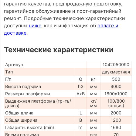
гарантию качества, предпродажную подготовку,
гарантийное обслуживание и пост-гарантийный
ремонт. Подробные технические характеристики
доступны
ниже
, как и информация об
оплате и
доставке
.
Технические характеристики
Артикул
1042050090
Тип
двухместная
Г/п
Q
кг
500
Высота подъема
h3
мм
9000
Размеры платформы
AxB
мм
1800х1000
Выдвижная платформа (гр-ть/
кг/
100/800
длина)
мм
(опция)
Общая длина
L
мм
2000
Общая ширина
B
мм
1200
Габаритн. высота (min)
h1
мм
1680
Время подъема
сек
70