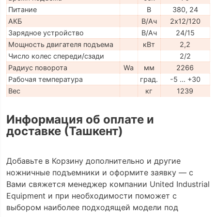
Питание
В
380, 24
АКБ
В/Ач
2х12/120
Зарядное устройство
В/Ач
24/15
Мощность двигателя подъема
кВт
2,2
Число колес спереди/сзади
2/2
Радиус поворота
Wa
мм
2266
Рабочая температура
град.
-5 … +30
Вес
кг
1239
Информация об оплате и
доставке (Ташкент)
Добавьте в Корзину дополнительно и другие
ножничные подъемники и оформите заявку — с
Вами свяжется менеджер компании United Industrial
Equipment и при необходимости поможет с
выбором наиболее подходящей модели под