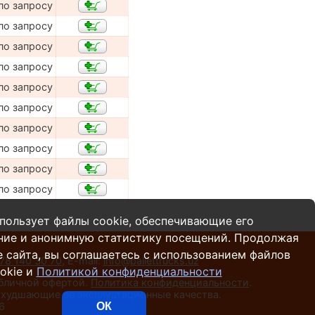
по запросу
по запросу
по запросу
по запросу
по запросу
по запросу
по запросу
по запросу
по запросу
по запросу
пользует файлы cookie, обеспечивающие его
ние и анонимную статистику посещений. Продолжая
 сайта, вы соглашаетесь с использованием файлов
78 140 30 70
,
E-mail:
info@pallettrucks.uz
okie и
Политикой конфиденциальности
убличной офертой.
Политика конфиденциальности
.
 ухудшающие ее эксплуатационные качества.
6
ОК