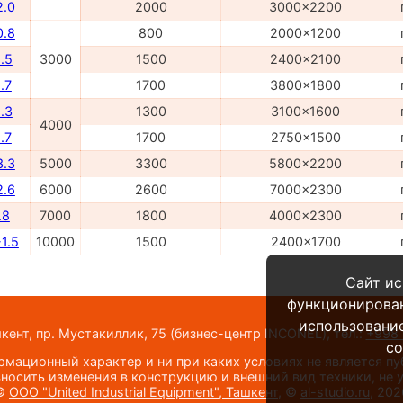
2.0
2000
3000x2200
0.8
800
2000x1200
.5
3000
1500
2400x2100
.7
1700
3800x1800
.3
1300
3100x1600
4000
.7
1700
2750x1500
3.3
5000
3300
5800x2200
2.6
6000
2600
7000x2300
.8
7000
1800
4000x2300
1.5
10000
1500
2400x1700
Сайт ис
функционирова
использование
шкент, пр. Мустакиллик, 75
(бизнес-центр INCONEL)
,
тел.:
+998 
co
мационный характер и ни при каких условиях не является п
носить изменения в конструкцию и внешний вид техники, не
©
ООО "United Industrial Equipment", Ташкент
, ©
al-studio.ru
, 202