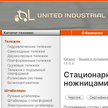
UNITED INDUSTRIAL
Каталог техники:
О Компании
Тележки
Гидравлические тележки
Самоходные тележки
Двухколесные тележки
Каталог
›
Вышки и подъемн
Платформенные тележки
1.5-0.6
Грузовые тележки
Тележки с подъемной
Стационар
платформой
Роликовые системы
ножницами 
Бочкокантователи
Штабелеры
Ручные штабелеры
Чертеж
Сертифик
Штабелеры с платформой
Электрические штабелеры
Подъемные столы Lema