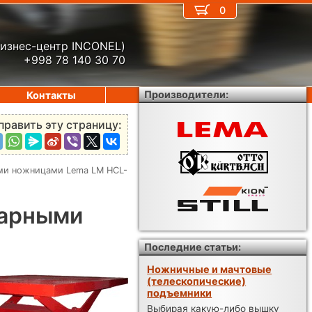
0
бизнес-центр INCONEL)
+998 78 140 30 70
Производители:
Контакты
править эту страницу:
ми ножницами Lema LM HCL-
нарными
Последние статьи:
Ножничные и мачтовые
(телескопические)
подъемники
Выбирая какую-либо вышку