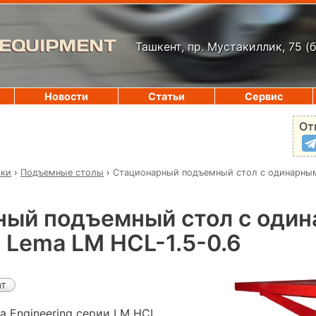
 EQUIPMENT
Ташкент, пр. Мустакиллик, 75
(
Новости
Статьи
Сервис
От
ики
›
Подъемные столы
›
Стационарный подъемный стол с одинарны
ный подъемный стол с оди
Lema LM HCL-1.5-0.6
ат
 Engineering серии LM HCL