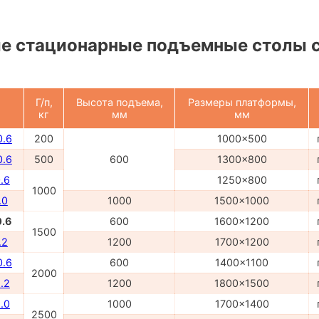
е стационарные подъемные столы 
Г/п,
Высота подъема,
Размеры платформы,
кг
мм
мм
0.6
200
1000x500
0.6
500
600
1300x800
.6
1250x800
1000
.0
1000
1500x1000
0.6
600
1600x1200
1500
.2
1200
1700x1200
0.6
600
1400x1100
2000
.2
1200
1800x1500
.0
1000
1700x1400
2500