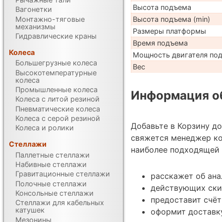
Высота подъема
Вагонетки
Монтажно-тяговые
Высота подъема (min)
механизмы
Размеры платформы
Гидравлические краны
Время подъема
Колеса
Мощность двигателя по
Большегрузные колеса
Вес
Высокотемпературные
колеса
Промышленные колеса
Информация об
Колеса с литой резиной
Пневматические колеса
Колеса с серой резиной
Добавьте в Корзину д
Колеса и ролики
свяжется менеджер ко
Стеллажи
наиболее подходящей 
Паллетные стеллажи
Набивные стеллажи
Гравитационные стеллажи
расскажет об ана
Полочные стеллажи
действующих ски
Консольные стеллажи
предоставит счёт
Стеллажи для кабельных
катушек
оформит доставку
Мезонины