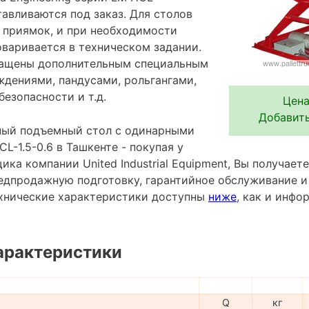
авливаются под заказ. Для столов
 приямок, и при необходимости
оваривается в техническом задании.
нащены дополнительным специальным
ждениями, пандусами, рольгангами,
езопасности и т.д.
Цена
Добавить
ный подъемный стол с одинарными
-1.5-0.6 в Ташкенте - покупая у
ка компании United Industrial Equipment, Вы получаете
редпродажную подготовку, гарантийное обслуживание и
хнические характеристики доступны
ниже
, как и инф
арактеристики
Q
кг