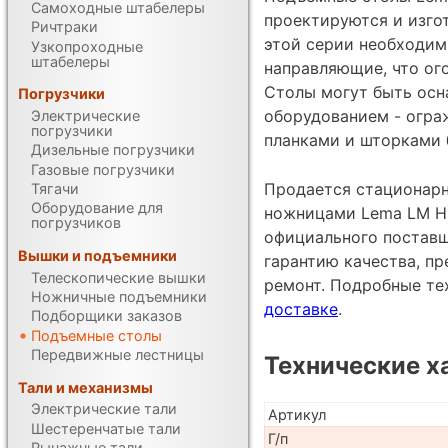
Самоходные штабелеры
проектируются и изгот
Ричтраки
этой серии необходим
Узкопроходные
штабелеры
направляющие, что ог
Столы могут быть ос
Погрузчики
оборудованием - огра
Электрические
погрузчики
планками и шторками б
Дизельные погрузчики
Газовые погрузчики
Продается стационар
Тягачи
Оборудование для
ножницами Lema LM HCL
погрузчиков
официального поставщи
Вышки и подъемники
гарантию качества, п
Телескопические вышки
ремонт. Подробные те
Ножничные подъемники
доставке
.
Подборщики заказов
Подъемные столы
Передвижные лестницы
Технические х
Тали и механизмы
Электрические тали
Артикул
Шестеренчатые тали
Г/п
Рычажные тали