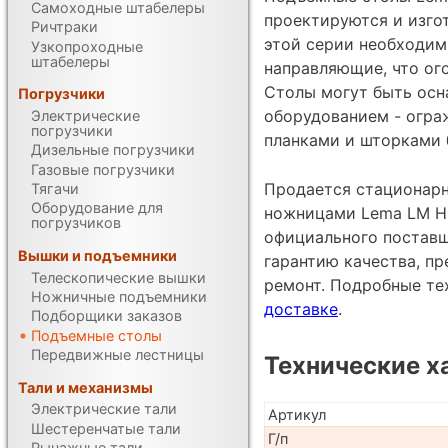
Самоходные штабелеры
проектируются и изгот
Ричтраки
этой серии необходим
Узкопроходные
штабелеры
направляющие, что ог
Столы могут быть ос
Погрузчики
оборудованием - огра
Электрические
погрузчики
планками и шторками б
Дизельные погрузчики
Газовые погрузчики
Продается стационар
Тягачи
Оборудование для
ножницами Lema LM HCL
погрузчиков
официального поставщи
Вышки и подъемники
гарантию качества, п
Телескопические вышки
ремонт. Подробные те
Ножничные подъемники
доставке
.
Подборщики заказов
Подъемные столы
Передвижные лестницы
Технические х
Тали и механизмы
Электрические тали
Артикул
Шестеренчатые тали
Г/п
Рычажные тали