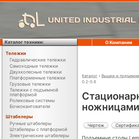
UNITED INDUSTRIAL
Каталог техники:
О Компании
Тележки
Гидравлические тележки
Самоходные тележки
Двухколесные тележки
Каталог
›
Вышки и подъемн
Платформенные тележки
0.2-0.6
Грузовые тележки
Тележки с подъемной
Стационар
платформой
Роликовые системы
ножницами 
Бочкокантователи
Штабелеры
Ручные штабелеры
Чертеж
Сертифик
Штабелеры с платформой
Электрические штабелеры
Подъемные столы Lema