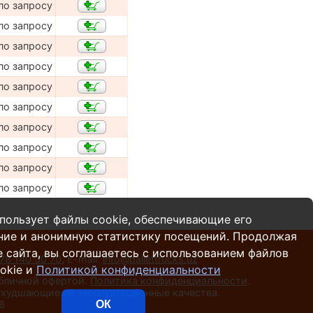
по запросу
по запросу
по запросу
по запросу
по запросу
по запросу
по запросу
по запросу
по запросу
по запросу
пользует файлы cookie, обеспечивающие его
ние и анонимную статистику посещений. Продолжая
 сайта, вы соглашаетесь с использованием файлов
78 140 30 70
,
E-mail:
info@pallettrucks.uz
okie и
Политикой конфиденциальности
убличной офертой.
Политика конфиденциальности
.
 ухудшающие ее эксплуатационные качества.
6
ОК