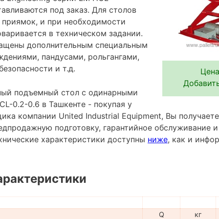
авливаются под заказ. Для столов
 приямок, и при необходимости
оваривается в техническом задании.
нащены дополнительным специальным
ждениями, пандусами, рольгангами,
езопасности и т.д.
Цена
Добавить
ный подъемный стол с одинарными
-0.2-0.6 в Ташкенте - покупая у
ка компании United Industrial Equipment, Вы получаете
редпродажную подготовку, гарантийное обслуживание и
хнические характеристики доступны
ниже
, как и инф
арактеристики
Q
кг