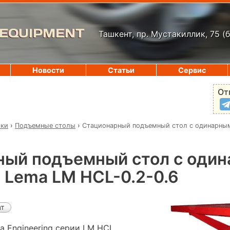
 EQUIPMENT
Ташкент, пр. Мустакиллик, 75
(
Новости
Статьи
Сервис
От
ики
›
Подъемные столы
›
Стационарный подъемный стол с одинарны
ный подъемный стол с оди
Lema LM HCL-0.2-0.6
ат
 Engineering серии LM HCL