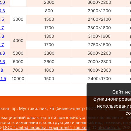
2.0
2000
3000x2200
0.8
800
2000x1200
.5
3000
1500
2400x2100
.7
1700
3800x1800
.3
1300
3100x1600
4000
.7
1700
2750x1500
3.3
5000
3300
5800x2200
2.6
6000
2600
7000x2300
.8
7000
1800
4000x2300
1.5
10000
1500
2400x1700
Сайт ис
функционирова
использование
шкент, пр. Мустакиллик, 75
(бизнес-центр INCONEL)
,
тел.:
+998 
co
мационный характер и ни при каких условиях не является п
носить изменения в конструкцию и внешний вид техники, не
©
ООО "United Industrial Equipment", Ташкент
, ©
al-studio.ru
, 202