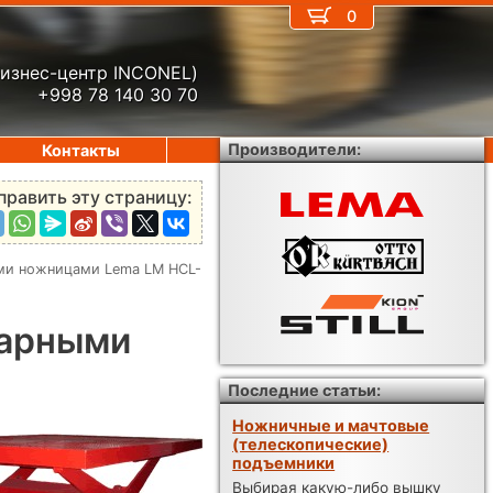
0
бизнес-центр INCONEL)
+998 78 140 30 70
Производители:
Контакты
править эту страницу:
ми ножницами Lema LM HCL-
нарными
Последние статьи:
Ножничные и мачтовые
(телескопические)
подъемники
Выбирая какую-либо вышку