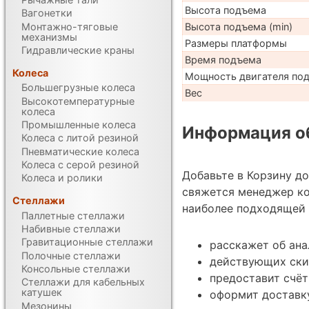
Высота подъема
Вагонетки
Монтажно-тяговые
Высота подъема (min)
механизмы
Размеры платформы
Гидравлические краны
Время подъема
Колеса
Мощность двигателя по
Большегрузные колеса
Вес
Высокотемпературные
колеса
Промышленные колеса
Информация об
Колеса с литой резиной
Пневматические колеса
Колеса с серой резиной
Добавьте в Корзину д
Колеса и ролики
свяжется менеджер ко
Стеллажи
наиболее подходящей 
Паллетные стеллажи
Набивные стеллажи
Гравитационные стеллажи
расскажет об ана
Полочные стеллажи
действующих ски
Консольные стеллажи
предоставит счёт
Стеллажи для кабельных
катушек
оформит доставку
Мезонины