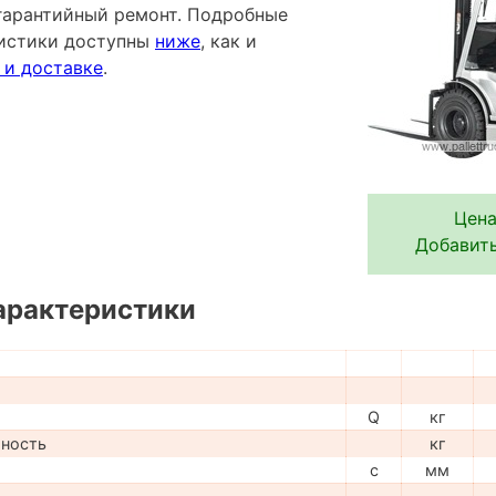
гарантийный ремонт. Подробные
ристики доступны
ниже
, как и
 и доставке
.
Цена
Добавить
арактеристики
Q
кг
мность
кг
c
мм