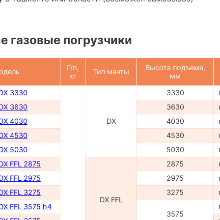
е газовые погрузчики
Г/п,
Высота подъема,
одель
Тип мачты
кг
мм
 DX 3330
3330
 DX 3630
3630
 DX 4030
DX
4030
 DX 4530
4530
 DX 5030
5030
 DX FFL 2875
2875
 DX FFL 2975
2975
 DX FFL 3275
3275
DX FFL
 DX FFL 3575 h4
3575