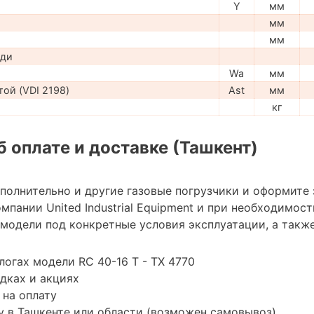
Y
мм
мм
мм
ади
Wa
мм
ой (VDI 2198)
Ast
мм
кг
 оплате и доставке (Ташкент)
ополнительно и другие газовые погрузчики и оформите
мпании United Industrial Equipment и при необходимо
модели под конкретные условия эксплуатации, а также
логах модели RC 40-16 T - TX 4770
дках и акциях
 на оплату
 в Ташкенте или области (возможен самовывоз)