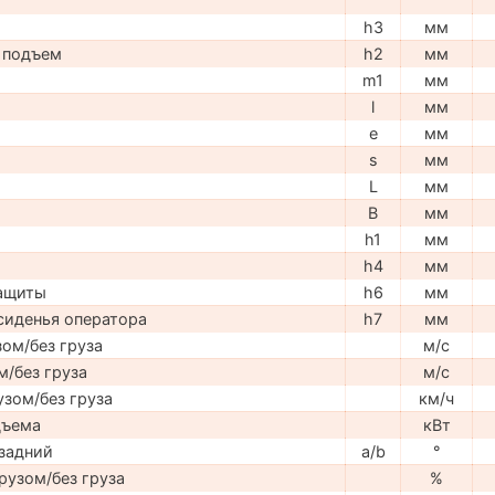
h3
мм
 подъем
h2
мм
m1
мм
l
мм
e
мм
s
мм
L
мм
B
мм
h1
мм
h4
мм
защиты
h6
мм
сиденья оператора
h7
мм
ом/без груза
м/с
м/без груза
м/с
узом/без груза
км/ч
дъема
кВт
задний
a/b
°
рузом/без груза
%