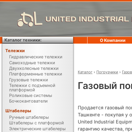
UNITED INDUSTRIAL
Каталог техники:
О Компании
Тележки
Гидравлические тележки
Самоходные тележки
Двухколесные тележки
Каталог
›
Погрузчики
›
Газо
Платформенные тележки
Грузовые тележки
Газовый пог
Тележки с подъемной
платформой
Роликовые системы
Бочкокантователи
Продается газовый погр
Штабелеры
Ташкенте - покупая у
Ручные штабелеры
United Industrial Equi
Штабелеры с платформой
гарантию качества, п
Электрические штабелеры