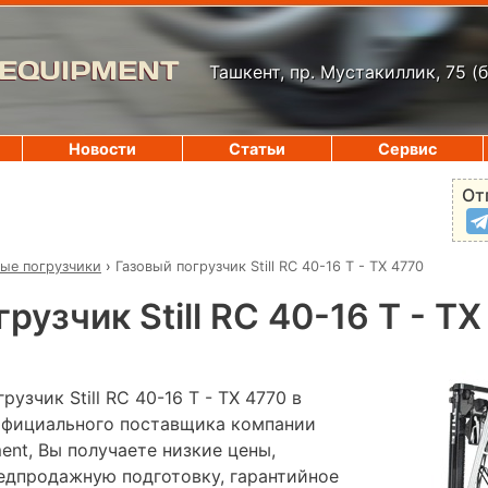
 EQUIPMENT
Ташкент, пр. Мустакиллик, 75
(
Новости
Статьи
Сервис
От
вые погрузчики
›
Газовый погрузчик Still RC 40-16 T - TX 4770
рузчик Still RC 40-16 T - T
узчик Still RC 40-16 T - TX 4770 в
 официального поставщика компании
pment, Вы получаете низкие цены,
редпродажную подготовку, гарантийное