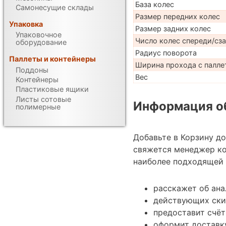
База колес
Самонесущие склады
Размер передних колес
Упаковка
Размер задних колес
Упаковочное
Число колес спереди/сз
оборудование
Радиус поворота
Паллеты и контейнеры
Ширина прохода с паллет
Поддоны
Вес
Контейнеры
Пластиковые ящики
Листы сотовые
Информация об
полимерные
Добавьте в Корзину д
свяжется менеджер ко
наиболее подходящей 
расскажет об ана
действующих ски
предоставит счёт
оформит доставку