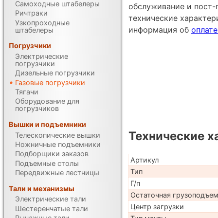
Самоходные штабелеры
обслуживание и пост-
Ричтраки
технические характе
Узкопроходные
информация об
оплате
штабелеры
Погрузчики
Электрические
погрузчики
Дизельные погрузчики
Газовые погрузчики
Тягачи
Оборудование для
погрузчиков
Вышки и подъемники
Технические х
Телескопические вышки
Ножничные подъемники
Подборщики заказов
Артикул
Подъемные столы
Тип
Передвижные лестницы
Г/п
Тали и механизмы
Остаточная грузоподъе
Электрические тали
Центр загрузки
Шестеренчатые тали
Рычажные тали