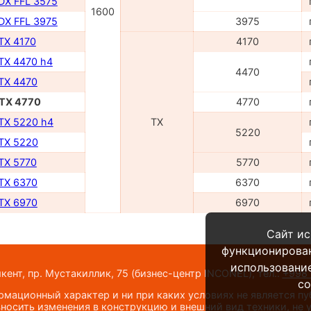
 DX FFL 3575
1600
 DX FFL 3975
3975
 TX 4170
4170
 TX 4470 h4
4470
 TX 4470
 TX 4770
4770
 TX 5220 h4
TX
5220
 TX 5220
 TX 5770
5770
 TX 6370
6370
 TX 6970
6970
Сайт ис
функционирова
использование
шкент, пр. Мустакиллик, 75
(бизнес-центр INCONEL)
,
тел.:
+998 
co
мационный характер и ни при каких условиях не является п
носить изменения в конструкцию и внешний вид техники, не