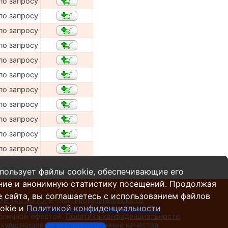
по запросу
по запросу
по запросу
по запросу
по запросу
по запросу
по запросу
по запросу
по запросу
по запросу
по запросу
пользует файлы cookie, обеспечивающие его
ние и анонимную статистику посещений. Продолжая
 сайта, вы соглашаетесь с использованием файлов
78 140 30 70
,
E-mail:
info@pallettrucks.uz
okie и
Политикой конфиденциальности
убличной офертой.
Политика конфиденциальности
.
 ухудшающие ее эксплуатационные качества.