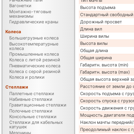
Тип мачты
Вагонетки
Высота подъема
Монтажно-тяговые
Стандартный свободный
механизмы
Гидравлические краны
Дорожный просвет
Длина вил
Колеса
Ширина вилы
Большегрузные колеса
Высота вилы
Высокотемпературные
колеса
Общая длина
Промышленные колеса
Общая ширина
Колеса с литой резиной
Габаритн. высота (min)
Пневматические колеса
Колеса с серой резиной
Габаритн. высота (max)
Колеса и ролики
Общая высота верхней 
Расстояние от земли до 
Стеллажи
Паллетные стеллажи
Скорость подъема с груз
Набивные стеллажи
Скорость спуска с грузо
Гравитационные стеллажи
Скорость движения с гр
Полочные стеллажи
Мощность двигателя по
Консольные стеллажи
Наклон мачты передний/
Стеллажи для кабельных
катушек
Преодолимый наклон с г
Мезонины