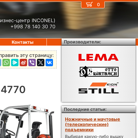
0
бизнес-центр INCONEL)
+998 78 140 30 70
Производители:
Контакты
править эту страницу:
X 4770
Последние статьи:
Ножничные и мачтовые
(телескопические)
подъемники
Выбирая какую-либо вышку