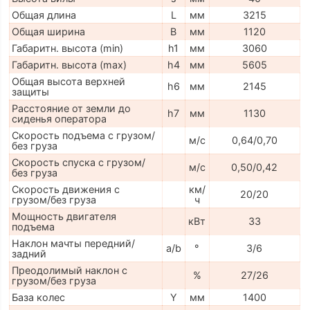
Общая длина
L
мм
3215
Общая ширина
B
мм
1120
Габаритн. высота (min)
h1
мм
3060
Габаритн. высота (max)
h4
мм
5605
Общая высота верхней
h6
мм
2145
защиты
Расстояние от земли до
h7
мм
1130
сиденья оператора
Скорость подъема с грузом/
м/с
0,64/0,70
без груза
Скорость спуска с грузом/
м/с
0,50/0,42
без груза
Скорость движения с
км/
20/20
грузом/без груза
ч
Мощность двигателя
кВт
33
подъема
Наклон мачты передний/
a/b
°
3/6
задний
Преодолимый наклон с
%
27/26
грузом/без груза
База колес
Y
мм
1400