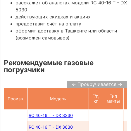
расскажет об аналогах модели RC 40-16 T - DX
5030
действующих скидках и акциях
предоставит счёт на оплату
оформит доставку в Ташкенте или области
(возможен самовывоз)
Рекомендуемые газовые
погрузчики
← Прокручивается →
Г/п,
Тип
Произв.
Модель
п
кг
мачты
RC 40-16 T - DX 3330
RC 40-16 T - DX 3630