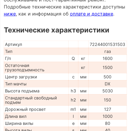
Подробные технические характеристики доступны
ниже
, как и информация об
оплате и доставке
.
Технические характеристики
Артикул
72244001531503
Тип
газ
Г/п
Q
кг
1600
Остаточная
кг
1500
грузоподъемность
Центр загрузки
c
мм
500
Тип мачты
DX
Высота подъема
h3
мм
5030
Стандартный свободный
h2
мм
150
подъем
Дорожный просвет
m1
мм
127
Длина вил
l
мм
1000
Ширина вилы
e
мм
80
Высота вилы
s
мм
40