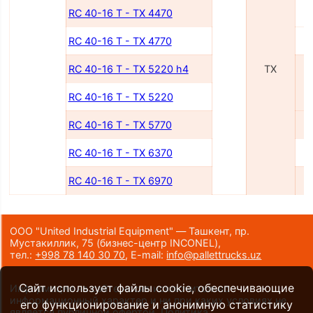
RC 40-16 T - TX 4470
RC 40-16 T - TX 4770
RC 40-16 T - TX 5220 h4
TX
RC 40-16 T - TX 5220
RC 40-16 T - TX 5770
RC 40-16 T - TX 6370
RC 40-16 T - TX 6970
ООО "United Industrial Equipment" — Ташкент, пр.
Мустакиллик, 75
(бизнес-центр INCONEL)
,
тел.:
+998 78 140 30 70
,
E-mail:
info@pallettrucks.uz
Сайт использует файлы cookie, обеспечивающие
Информация на сайте носит исключительно
информационный характер и ни при каких условиях не
его функционирование и анонимную статистику
является публичной офертой.
Политика