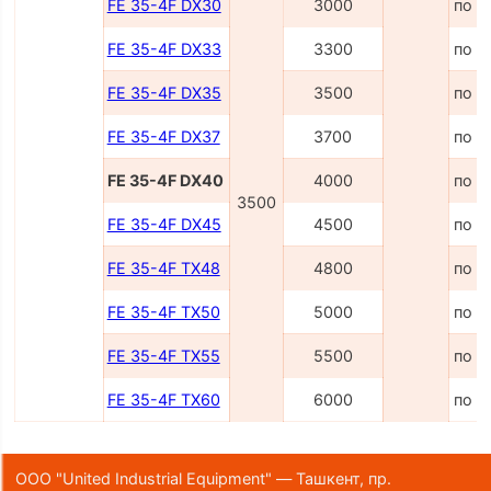
FE 35-4F DX30
3000
по з
FE 35-4F DX33
3300
по з
FE 35-4F DX35
3500
по з
FE 35-4F DX37
3700
по з
FE 35-4F DX40
4000
по з
3500
FE 35-4F DX45
4500
по з
FE 35-4F TX48
4800
по з
FE 35-4F TX50
5000
по з
FE 35-4F TX55
5500
по з
FE 35-4F TX60
6000
по з
ООО "United Industrial Equipment" — Ташкент, пр.