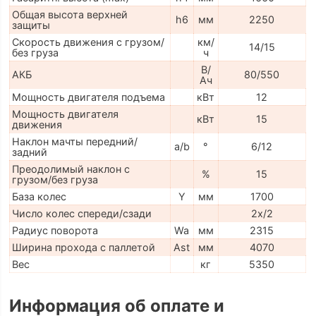
Общая высота верхней
h6
мм
2250
защиты
Скорость движения с грузом/
км/
14/15
без груза
ч
В/
АКБ
80/550
Ач
Мощность двигателя подъема
кВт
12
Мощность двигателя
кВт
15
движения
Наклон мачты передний/
a/b
°
6/12
задний
Преодолимый наклон с
%
15
грузом/без груза
База колес
Y
мм
1700
Число колес спереди/сзади
2x/2
Радиус поворота
Wa
мм
2315
Ширина прохода с паллетой
Ast
мм
4070
Вес
кг
5350
Информация об оплате и