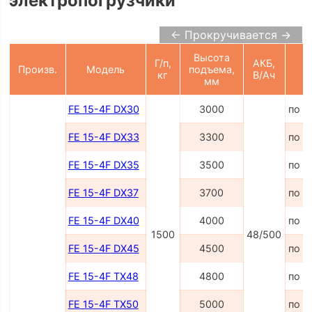
электропогрузчики
← Прокручивается →
Высота
Г/п,
АКБ,
Произв.
Модель
подъема,
Ц
кг
В/Ач
мм
FE 15-4F DX30
3000
по з
FE 15-4F DX33
3300
по з
FE 15-4F DX35
3500
по з
FE 15-4F DX37
3700
по з
FE 15-4F DX40
4000
по з
1500
48/500
FE 15-4F DX45
4500
по з
FE 15-4F TX48
4800
по з
FE 15-4F TX50
5000
по з