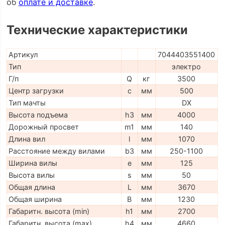
об
оплате и доставке
.
Технические характеристики
Артикул
7044403551400
Тип
электро
Г/п
Q
кг
3500
Центр загрузки
c
мм
500
Тип мачты
DX
Высота подъема
h3
мм
4000
Дорожный просвет
m1
мм
140
Длина вил
l
мм
1070
Расстояние между вилами
b3
мм
250-1100
Ширина вилы
e
мм
125
Высота вилы
s
мм
50
Общая длина
L
мм
3670
Общая ширина
B
мм
1230
Габаритн. высота (min)
h1
мм
2700
Габаритн. высота (max)
h4
мм
4660