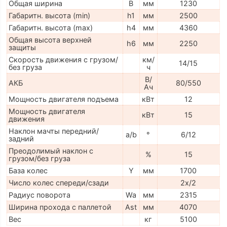
Общая ширина
B
мм
1230
Габаритн. высота (min)
h1
мм
2500
Габаритн. высота (max)
h4
мм
4360
Общая высота верхней
h6
мм
2250
защиты
Скорость движения с грузом/
км/
14/15
без груза
ч
В/
АКБ
80/550
Ач
Мощность двигателя подъема
кВт
12
Мощность двигателя
кВт
15
движения
Наклон мачты передний/
a/b
°
6/12
задний
Преодолимый наклон с
%
15
грузом/без груза
База колес
Y
мм
1700
Число колес спереди/сзади
2x/2
Радиус поворота
Wa
мм
2315
Ширина прохода с паллетой
Ast
мм
4070
Вес
кг
5100