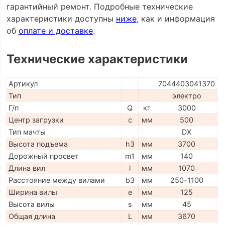
гарантийный ремонт. Подробные технические
характеристики доступны
ниже
, как и информация
об
оплате и доставке
.
Технические характеристики
Артикул
7044403041370
Тип
электро
Г/п
Q
кг
3000
Центр загрузки
c
мм
500
Тип мачты
DX
Высота подъема
h3
мм
3700
Дорожный просвет
m1
мм
140
Длина вил
l
мм
1070
Расстояние между вилами
b3
мм
250-1100
Ширина вилы
e
мм
125
Высота вилы
s
мм
45
Общая длина
L
мм
3670