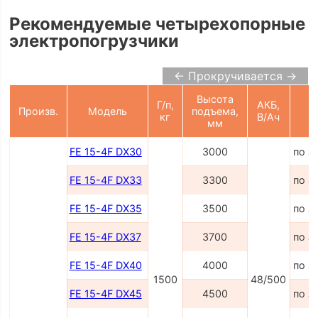
Рекомендуемые четырехопорные
электропогрузчики
← Прокручивается →
Высота
Г/п,
АКБ,
Произв.
Модель
подъема,
Ц
кг
В/Ач
мм
FE 15-4F DX30
3000
по з
FE 15-4F DX33
3300
по з
FE 15-4F DX35
3500
по з
FE 15-4F DX37
3700
по з
FE 15-4F DX40
4000
по з
1500
48/500
FE 15-4F DX45
4500
по з