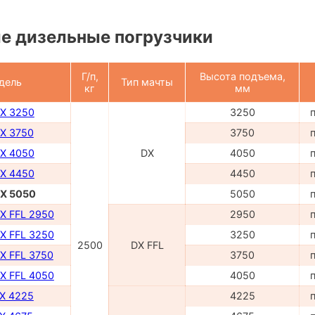
е дизельные погрузчики
Г/п,
Высота подъема,
дель
Тип мачты
кг
мм
DX 3250
3250
DX 3750
3750
DX 4050
DX
4050
DX 4450
4450
DX 5050
5050
DX FFL 2950
2950
DX FFL 3250
3250
2500
DX FFL
X FFL 3750
3750
DX FFL 4050
4050
TX 4225
4225