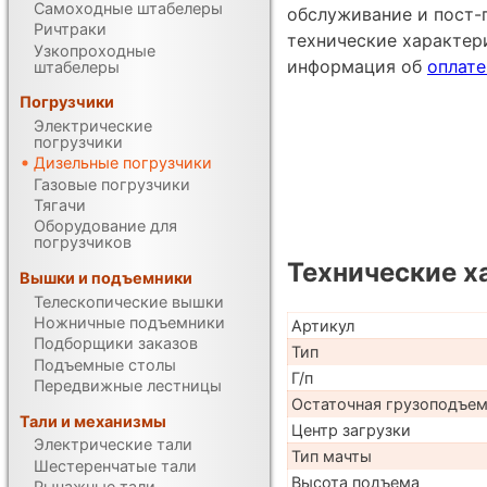
Самоходные штабелеры
обслуживание и пост-
Ричтраки
технические характе
Узкопроходные
информация об
оплате
штабелеры
Погрузчики
Электрические
погрузчики
Дизельные погрузчики
Газовые погрузчики
Тягачи
Оборудование для
погрузчиков
Технические х
Вышки и подъемники
Телескопические вышки
Ножничные подъемники
Артикул
Подборщики заказов
Тип
Подъемные столы
Г/п
Передвижные лестницы
Остаточная грузоподъе
Тали и механизмы
Центр загрузки
Электрические тали
Тип мачты
Шестеренчатые тали
Высота подъема
Рычажные тали