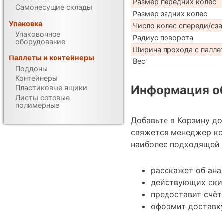
Размер передних колес
Самонесущие склады
Размер задних колес
Упаковка
Число колес спереди/сз
Упаковочное
Радиус поворота
оборудование
Ширина прохода с паллет
Паллеты и контейнеры
Вес
Поддоны
Контейнеры
Информация об
Пластиковые ящики
Листы сотовые
полимерные
Добавьте в Корзину д
свяжется менеджер ко
наиболее подходящей 
расскажет об ана
действующих ски
предоставит счёт
оформит доставку