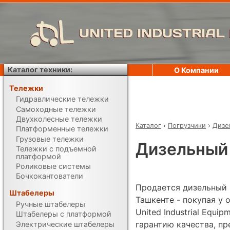
UNITED INDUSTRIAL
Каталог техники:
О Компании
Тележки
Гидравлические тележки
Самоходные тележки
Двухколесные тележки
Каталог
›
Погрузчики
›
Дизе
Платформенные тележки
Грузовые тележки
Дизельный 
Тележки с подъемной
платформой
Роликовые системы
Бочкокантователи
Продается дизельный п
Штабелеры
Ташкенте - покупая у
Ручные штабелеры
United Industrial Equi
Штабелеры с платформой
гарантию качества, п
Электрические штабелеры