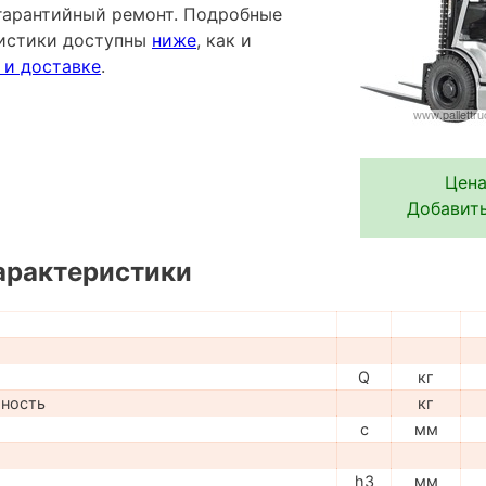
гарантийный ремонт. Подробные
ристики доступны
ниже
, как и
 и доставке
.
Цена
Добавить
арактеристики
Q
кг
мность
кг
c
мм
h3
мм