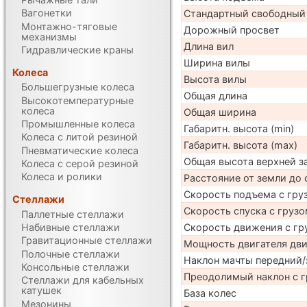
Вагонетки
Стандартный свободный
Монтажно-тяговые
Дорожный просвет
механизмы
Длина вил
Гидравлические краны
Ширина вилы
Колеса
Высота вилы
Большегрузные колеса
Общая длина
Высокотемпературные
колеса
Общая ширина
Промышленные колеса
Габаритн. высота (min)
Колеса с литой резиной
Габаритн. высота (max)
Пневматические колеса
Общая высота верхней 
Колеса с серой резиной
Колеса и ролики
Расстояние от земли до 
Скорость подъема с груз
Стеллажи
Скорость спуска с грузо
Паллетные стеллажи
Скорость движения с гр
Набивные стеллажи
Гравитационные стеллажи
Мощность двигателя дв
Полочные стеллажи
Наклон мачты передний/
Консольные стеллажи
Преодолимый наклон с г
Стеллажи для кабельных
катушек
База колес
Мезонины