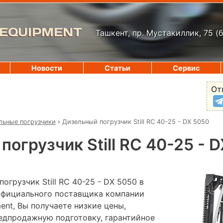
 EQUIPMENT
Ташкент, пр. Мустакиллик, 75
(
Новости
Статьи
Сервис
От
льные погрузчики
›
Дизельный погрузчик Still RC 40-25 - DX 5050
погрузчик Still RC 40-25 - 
огрузчик Still RC 40-25 - DX 5050 в
 официального поставщика компании
pment, Вы получаете низкие цены,
редпродажную подготовку, гарантийное