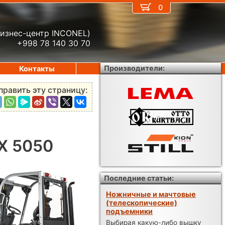
0
бизнес-центр INCONEL)
+998 78 140 30 70
Производители:
Контакты
править эту страницу:
DX 5050
Последние статьи:
Ножничные и мачтовые
(телескопические)
подъемники
Выбирая какую-либо вышку