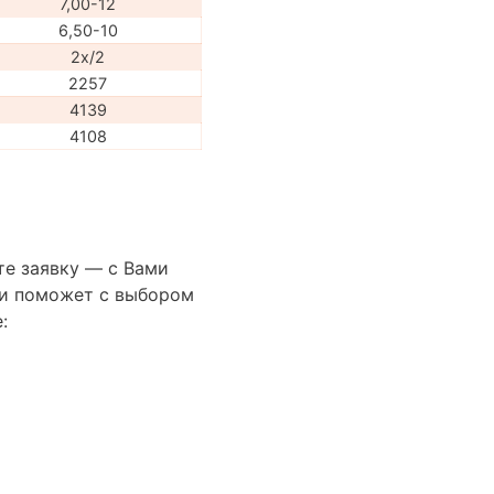
7,00-12
6,50-10
2x/2
2257
4139
4108
те заявку — с Вами
сти поможет с выбором
: