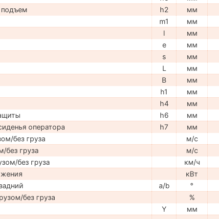
 подъем
h2
мм
m1
мм
l
мм
e
мм
s
мм
L
мм
B
мм
h1
мм
h4
мм
защиты
h6
мм
сиденья оператора
h7
мм
ом/без груза
м/с
м/без груза
м/с
узом/без груза
км/ч
ижения
кВт
задний
a/b
°
рузом/без груза
%
Y
мм