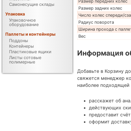
Размер передних колес
Самонесущие склады
Размер задних колес
Упаковка
Число колес спереди/сз
Упаковочное
Радиус поворота
оборудование
Ширина прохода с паллет
Паллеты и контейнеры
Вес
Поддоны
Контейнеры
Информация об
Пластиковые ящики
Листы сотовые
полимерные
Добавьте в Корзину д
свяжется менеджер ко
наиболее подходящей 
расскажет об ана
действующих ски
предоставит счёт
оформит доставку