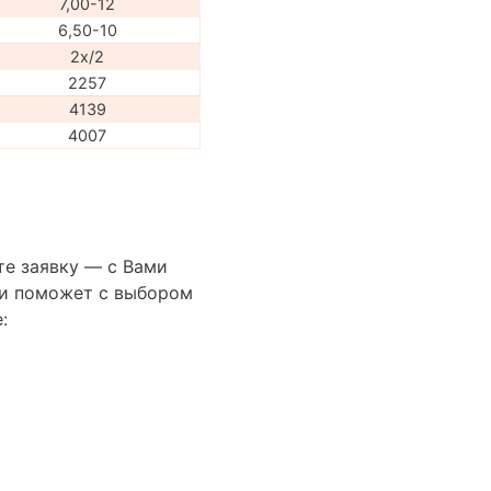
7,00-12
6,50-10
2x/2
2257
4139
4007
те заявку — с Вами
сти поможет с выбором
: