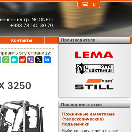
0
бизнес-центр INCONEL)
+998 78 140 30 70
Производители:
Контакты
править эту страницу:
DX 3250
Последние статьи:
Ножничные и мачтовые
(телескопические)
подъемники
Выбирая какую-либо вышку