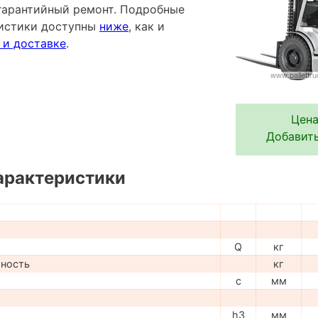
гарантийный ремонт. Подробные
ристики доступны
ниже
, как и
 и доставке
.
Цена
Добавить
арактеристики
Q
кг
мность
кг
c
мм
h3
мм