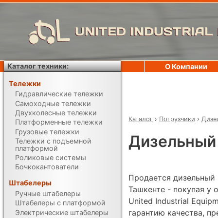
UNITED INDUSTRIAL
Каталог техники:
О Компании
Тележки
Гидравлические тележки
Самоходные тележки
Двухколесные тележки
Каталог
›
Погрузчики
›
Дизе
Платформенные тележки
Грузовые тележки
Дизельный 
Тележки с подъемной
платформой
Роликовые системы
Бочкокантователи
Продается дизельный п
Штабелеры
Ташкенте - покупая у
Ручные штабелеры
United Industrial Equi
Штабелеры с платформой
гарантию качества, п
Электрические штабелеры