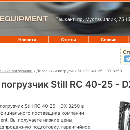
 EQUIPMENT
Ташкент, пр. Мустакиллик, 75
(
Новости
Статьи
Сервис
От
льные погрузчики
›
Дизельный погрузчик Still RC 40-25 - DX 3250
погрузчик Still RC 40-25 - 
огрузчик Still RC 40-25 - DX 3250 в
 официального поставщика компании
pment, Вы получаете низкие цены,
редпродажную подготовку, гарантийное