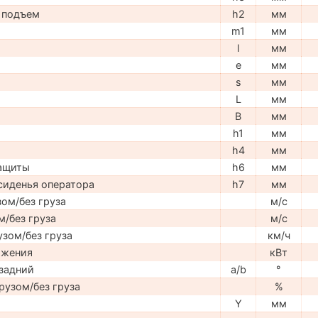
 подъем
h2
мм
m1
мм
l
мм
e
мм
s
мм
L
мм
B
мм
h1
мм
h4
мм
защиты
h6
мм
сиденья оператора
h7
мм
ом/без груза
м/с
м/без груза
м/с
узом/без груза
км/ч
ижения
кВт
задний
a/b
°
рузом/без груза
%
Y
мм