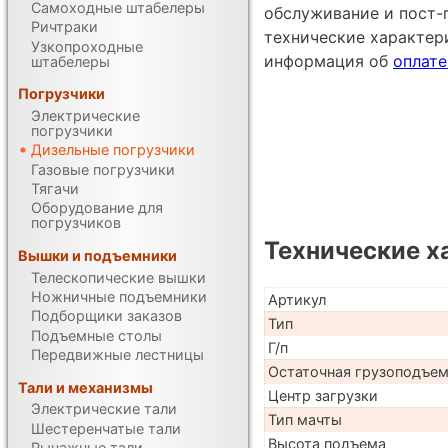
Самоходные штабелеры
обслуживание и пост-
Ричтраки
технические характе
Узкопроходные
информация об
оплате
штабелеры
Погрузчики
Электрические
погрузчики
Дизельные погрузчики
Газовые погрузчики
Тягачи
Оборудование для
погрузчиков
Технические х
Вышки и подъемники
Телескопические вышки
Ножничные подъемники
Артикул
Подборщики заказов
Тип
Подъемные столы
Г/п
Передвижные лестницы
Остаточная грузоподъе
Тали и механизмы
Центр загрузки
Электрические тали
Тип мачты
Шестеренчатые тали
Высота подъема
Рычажные тали