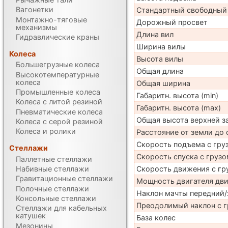
Вагонетки
Стандартный свободный
Монтажно-тяговые
Дорожный просвет
механизмы
Длина вил
Гидравлические краны
Ширина вилы
Колеса
Высота вилы
Большегрузные колеса
Общая длина
Высокотемпературные
колеса
Общая ширина
Промышленные колеса
Габаритн. высота (min)
Колеса с литой резиной
Габаритн. высота (max)
Пневматические колеса
Общая высота верхней 
Колеса с серой резиной
Колеса и ролики
Расстояние от земли до 
Скорость подъема с груз
Стеллажи
Скорость спуска с грузо
Паллетные стеллажи
Скорость движения с гр
Набивные стеллажи
Гравитационные стеллажи
Мощность двигателя дв
Полочные стеллажи
Наклон мачты передний/
Консольные стеллажи
Преодолимый наклон с г
Стеллажи для кабельных
катушек
База колес
Мезонины