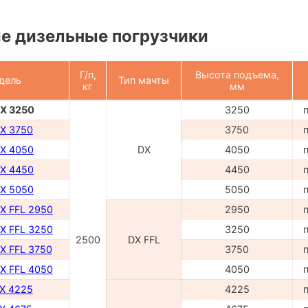
е дизельные погрузчики
Г/п,
Высота подъема,
дель
Тип мачты
кг
мм
DX 3250
3250
DX 3750
3750
DX 4050
DX
4050
DX 4450
4450
DX 5050
5050
DX FFL 2950
2950
DX FFL 3250
3250
2500
DX FFL
X FFL 3750
3750
DX FFL 4050
4050
TX 4225
4225