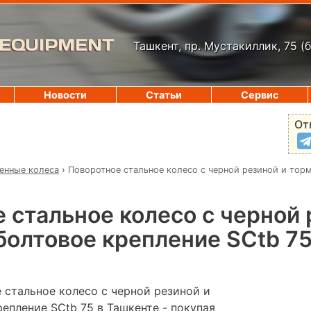
 EQUIPMENT
Ташкент, пр. Мустакиллик, 75
(
Новости
Статьи
Сервис
От
нные колеса
›
Поворотное стальное колесо с черной резиной и тор
 стальное колесо с черной 
болтовое крепление SCtb 7
 стальное колесо с черной резиной и
епление SCtb 75 в Ташкенте - покупая