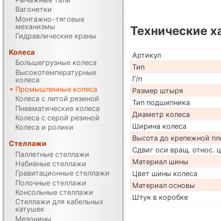
Вагонетки
Монтажно-тяговые
механизмы
Технические х
Гидравлические краны
Колеса
Артикул
Большегрузные колеса
Тип
Высокотемпературные
Г/п
колеса
Промышленные колеса
Размер штыря
Колеса с литой резиной
Тип подшипника
Пневматические колеса
Диаметр колеса
Колеса с серой резиной
Ширина колеса
Колеса и ролики
Высота до крепежной пл
Стеллажи
Сдвиг оси вращ. относ. 
Паллетные стеллажи
Материал шины
Набивные стеллажи
Гравитационные стеллажи
Цвет шины колеса
Полочные стеллажи
Материал основы
Консольные стеллажи
Штук в коробке
Стеллажи для кабельных
катушек
Мезонины