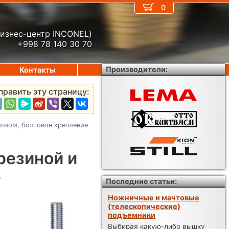
0
бизнес-центр INCONEL)
+998 78 140 30 70
Производители:
Контакты
править эту страницу:
мозом, болтовое крепление
резиной и
5
Последние статьи:
Ножничные и мачтовые
(телескопические)
подъемники
Выбирая какую-либо вышку