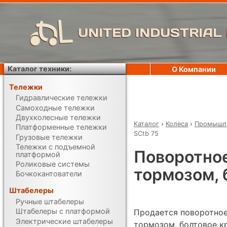
UNITED INDUSTRIAL
Каталог техники:
О Компании
Тележки
Гидравлические тележки
Самоходные тележки
Двухколесные тележки
Каталог
›
Колеса
›
Промышле
Платформенные тележки
SCtb 75
Грузовые тележки
Тележки с подъемной
Поворотное
платформой
Роликовые системы
тормозом, 
Бочкокантователи
Штабелеры
Ручные штабелеры
Штабелеры с платформой
Продается поворотное
Электрические штабелеры
тормозом, болтовое кр