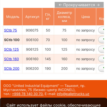
← Прокручивается →
Диаметр
Г/п,
Модель
Артикул
колеса,
Цена
кг
Корз
мм
SCtb 75
906075
50
75
по запросу
SCtb 100
906100
70
100
по запросу
SCtb 125
906125
100
125
по запросу
SCtb 160
906160
145
160
по запросу
SCtb 200
906200
190
200
по запросу
ООО "United Industrial Equipment" — Ташкент, пр.
Мустакиллик, 75
(бизнес-центр INCONEL)
,
тел.:
+998 78 140 30 70
,
E-mail:
info@pallettrucks.uz
Сайт использует файлы cookie, обеспечивающие
Информация на сайте носит исключительно