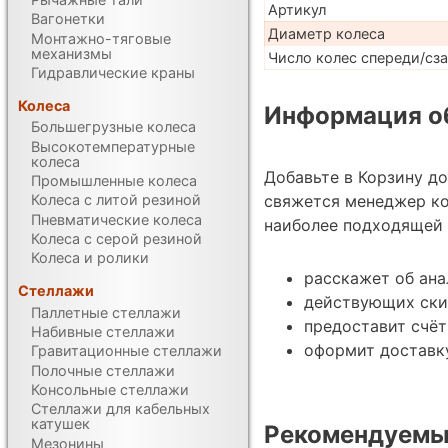
Артикул
Вагонетки
Диаметр колеса
Монтажно-тяговые
механизмы
Число колес спереди/сз
Гидравлические краны
Колеса
Информация об
Большегрузные колеса
Высокотемпературные
колеса
Добавьте в Корзину д
Промышленные колеса
свяжется менеджер ко
Колеса с литой резиной
Пневматические колеса
наиболее подходящей 
Колеса с серой резиной
Колеса и ролики
расскажет об ана
Стеллажи
действующих ски
Паллетные стеллажи
предоставит счёт
Набивные стеллажи
оформит доставку
Гравитационные стеллажи
Полочные стеллажи
Консольные стеллажи
Стеллажи для кабельных
катушек
Рекомендуемые
Мезонины