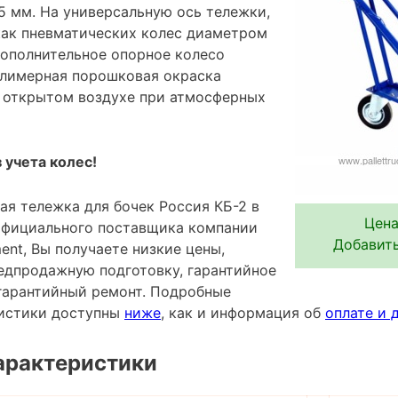
5 мм. На универсальную ось тележки,
как пневматических колес диаметром
Дополнительное опорное колесо
олимерная порошковая окраска
а открытом воздухе при атмосферных
 учета колес!
ая тележка для бочек Россия КБ-2 в
Цена
 официального поставщика компании
Добавить
pment, Вы получаете низкие цены,
редпродажную подготовку, гарантийное
гарантийный ремонт. Подробные
ристики доступны
ниже
, как и информация об
оплате и 
арактеристики