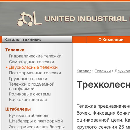
UNITED INDUSTRIAL
Каталог техники:
О Компании
Тележки
Гидравлические тележки
Самоходные тележки
Двухколесные тележки
Каталог
›
Тележки
›
Двухкол
Платформенные тележки
Грузовые тележки
Трехколесн
Тележки с подъемной
платформой
Роликовые системы
Бочкокантователи
Тележка предназначен
Штабелеры
бочек. Фиксация бочк
Ручные штабелеры
оцинкованной цепи. К
Штабелеры с платформой
круглого сечения 25 м
Электрические штабелеры