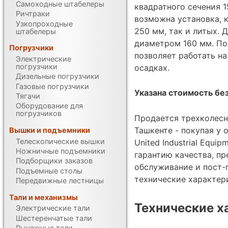
Самоходные штабелеры
квадратного сечения 1
Ричтраки
возможна установка, 
Узкопроходные
250 мм, так и литых. 
штабелеры
диаметром 160 мм. П
Погрузчики
позволяет работать н
Электрические
погрузчики
осадках.
Дизельные погрузчики
Газовые погрузчики
Указана стоимость без
Тягачи
Оборудование для
погрузчиков
Продается трехколесн
Ташкенте - покупая у
Вышки и подъемники
Телескопические вышки
United Industrial Equi
Ножничные подъемники
гарантию качества, п
Подборщики заказов
обслуживание и пост-
Подъемные столы
технические характе
Передвижные лестницы
Тали и механизмы
Технические х
Электрические тали
Шестеренчатые тали
Рычажные тали