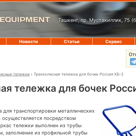
 EQUIPMENT
Ташкент, пр. Мустакиллик, 75
(
Новости
Статьи
Сервис
От
есные тележки
›
Трехколесная тележка для бочек Россия КБ-2
ая тележка для бочек Росс
а для транспортировки металлических
и осуществляется посредством
аркас тележки выполнен из трубы
м, заполнение из профильной трубы