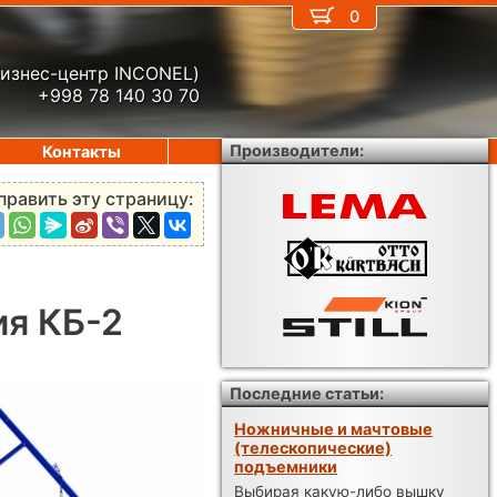
0
бизнес-центр INCONEL)
+998 78 140 30 70
Производители:
Контакты
править эту страницу:
ия КБ-2
Последние статьи:
Ножничные и мачтовые
(телескопические)
подъемники
Выбирая какую-либо вышку