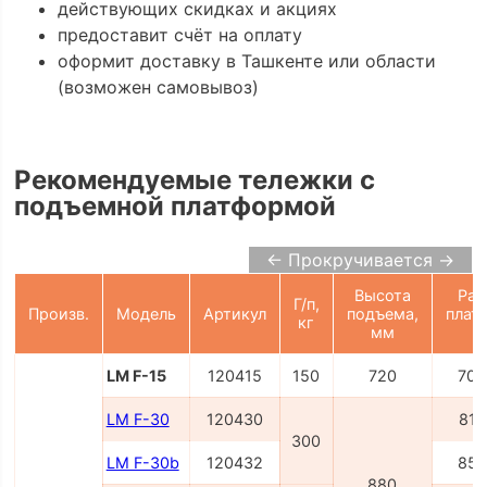
действующих скидках и акциях
предоставит счёт на оплату
оформит доставку в Ташкенте или области
(возможен самовывоз)
Рекомендуемые тележки с
подъемной платформой
← Прокручивается →
Высота
Раз
Г/п,
Произв.
Модель
Артикул
подъема,
плат
кг
мм
LM F-15
120415
150
720
700
LM F-30
120430
815
300
LM F-30b
120432
850
880