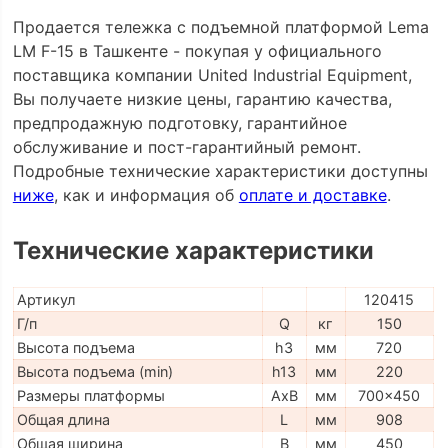
Продается тележка с подъемной платформой Lema
LM F-15 в Ташкенте - покупая у официального
поставщика компании United Industrial Equipment,
Вы получаете низкие цены, гарантию качества,
предпродажную подготовку, гарантийное
обслуживание и пост-гарантийный ремонт.
Подробные технические характеристики доступны
ниже
, как и информация об
оплате и доставке
.
Технические характеристики
Артикул
120415
Г/п
Q
кг
150
Высота подъема
h3
мм
720
Высота подъема (min)
h13
мм
220
Размеры платформы
AxB
мм
700x450
Общая длина
L
мм
908
Общая ширина
B
мм
450