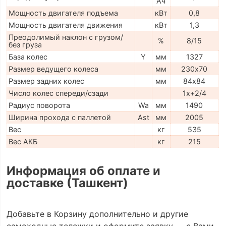
Ач
Мощность двигателя подъема
кВт
0,8
Мощность двигателя движения
кВт
1,3
Преодолимый наклон с грузом/
%
8/15
без груза
База колес
Y
мм
1327
Размер ведущего колеса
мм
230х70
Размер задних колес
мм
84х84
Число колес спереди/сзади
1x+2/4
Радиус поворота
Wa
мм
1490
Ширина прохода с паллетой
Ast
мм
2005
Вес
кг
535
Вес АКБ
кг
215
Информация об оплате и
доставке (Ташкент)
Добавьте в Корзину дополнительно и другие