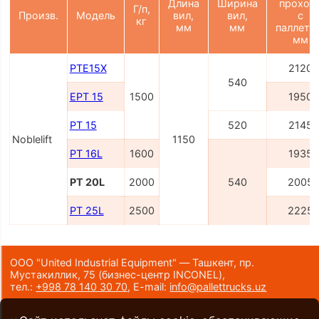
Длина
Ширина
проход
Г/п,
Произв.
Модель
вил,
вил,
с
кг
мм
мм
паллето
мм
PTE15X
2120
540
EPT 15
1500
1950
PT 15
520
2145
Noblelift
1150
PT 16L
1600
1935
PT 20L
2000
540
2005
PT 25L
2500
2225
ООО "United Industrial Equipment" — Ташкент, пр.
Мустакиллик, 75
(бизнес-центр INCONEL)
,
тел.:
+998 78 140 30 70
,
E-mail:
info@pallettrucks.uz