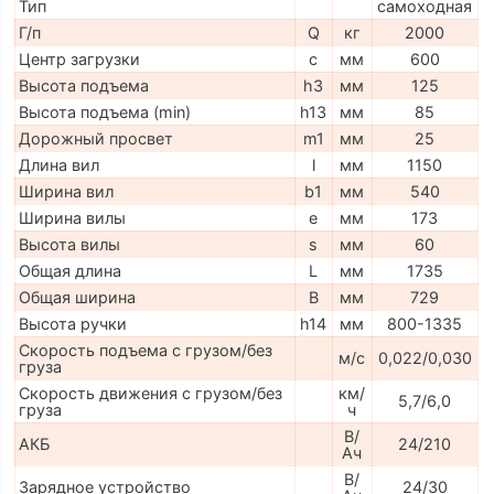
Тип
самоходная
Г/п
Q
кг
2000
Центр загрузки
c
мм
600
Высота подъема
h3
мм
125
Высота подъема (min)
h13
мм
85
Дорожный просвет
m1
мм
25
Длина вил
l
мм
1150
Ширина вил
b1
мм
540
Ширина вилы
e
мм
173
Высота вилы
s
мм
60
Общая длина
L
мм
1735
Общая ширина
B
мм
729
Высота ручки
h14
мм
800-1335
Скорость подъема с грузом/без
м/с
0,022/0,030
груза
Скорость движения с грузом/без
км/
5,7/6,0
груза
ч
В/
АКБ
24/210
Ач
В/
Зарядное устройство
24/30