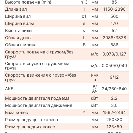
Высота подъема (min)
h13
мм
85
Длина вил
l
мм
1150-2390
Ширина вил
b1
мм
560
Ширина вилы
e
мм
170
Высота вилы
s
мм
52
Общая длина
L
мм
2088-3328
Общая ширина
B
мм
886
Скорость подъема с грузом/без
м/с
0,073/0,127
груза
Скорость спуска с грузом/без
м/с
0,050/0,040
груза
Скорость движения с грузом/без
км/
9/12
груза
ч
В/
АКБ
24/360-640
Ач
Мощность двигателя подъема
кВт
2,2
Мощность двигателя движения
кВт
3,0
База колес
Y
мм
1592-2464
Размер ведущего колеса
мм
250x80
Размер передних колес
мм
125x50