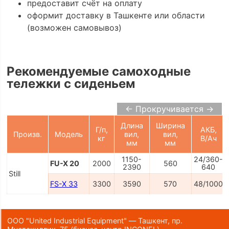
предоставит счёт на оплату
оформит доставку в Ташкенте или области
(возможен самовывоз)
Рекомендуемые самоходные
тележки с сиденьем
← Прокручивается →
Длина
Ширина
Г/п,
АКБ,
Произв.
Модель
вил,
вил,
кг
В/Ач
мм
мм
1150-
24/360-
FU-X 20
2000
560
2390
640
Still
FS-X 33
3300
3590
570
48/1000
ООО "United Industrial Equipment" — Ташкент, пр.