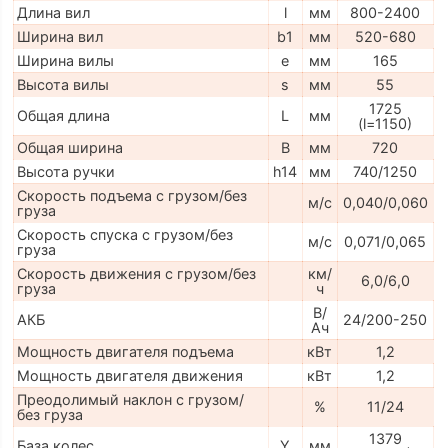
Длина вил
l
мм
800-2400
Ширина вил
b1
мм
520-680
Ширина вилы
e
мм
165
Высота вилы
s
мм
55
1725
Общая длина
L
мм
(l=1150)
Общая ширина
B
мм
720
Высота ручки
h14
мм
740/1250
Скорость подъема с грузом/без
м/с
0,040/0,060
груза
Скорость спуска с грузом/без
м/с
0,071/0,065
груза
Скорость движения с грузом/без
км/
6,0/6,0
груза
ч
В/
АКБ
24/200-250
Ач
Мощность двигателя подъема
кВт
1,2
Мощность двигателя движения
кВт
1,2
Преодолимый наклон с грузом/
%
11/24
без груза
1379
База колес
Y
мм