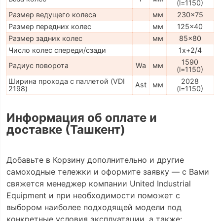
(l=1150)
Размер ведущего колеса
мм
230x75
Размер передних колес
мм
125x40
Размер задних колес
мм
85x80
Число колес спереди/сзади
1x+2/4
1590
Радиус поворота
Wa
мм
(l=1150)
Ширина прохода с паллетой (VDI
2028
Ast
мм
2198)
(l=1150)
Информация об оплате и
доставке (Ташкент)
Добавьте в Корзину дополнительно и другие
самоходные тележки и оформите заявку — с Вами
свяжется менеджер компании United Industrial
Equipment и при необходимости поможет с
выбором наиболее подходящей модели под
конкретные условия эксплуатации, а также: