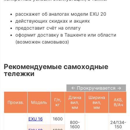
расскажет об аналогах модели EXU 20
действующих скидках и акциях
предоставит счёт на оплату
оформит доставку в Ташкенте или области
(возможен самовывоз)
Рекомендуемые самоходные
тележки
← Прокручивается →
Длина
Ширина
Г/п,
АКБ,
Произв.
Модель
вил,
вил,
кг
В/Ач
мм
мм
EXU 16
1600
800-
24/134-
1600
150