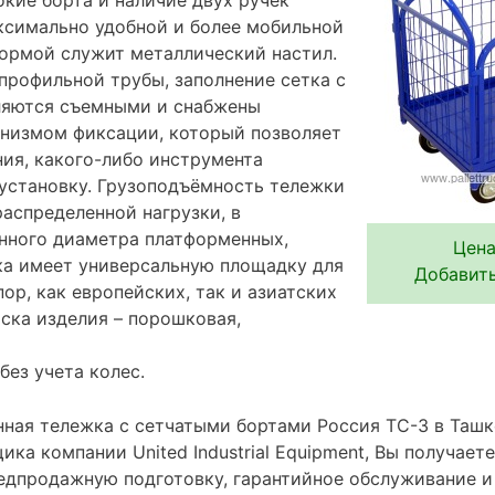
ксимально удобной и более мобильной
формой служит металлический настил.
профильной трубы, заполнение сетка с
ляются съемными и снабжены
низмом фиксации, который позволяет
ния, какого-либо инструмента
 установку. Грузоподъёмность тележки
распределенной нагрузки, в
нного диаметра платформенных,
Цена
ка имеет универсальную площадку для
Добавить
ор, как европейских, так и азиатских
ска изделия – порошковая,
без учета колес.
ная тележка с сетчатыми бортами Россия ТС-3 в Ташке
ка компании United Industrial Equipment, Вы получаете
редпродажную подготовку, гарантийное обслуживание и