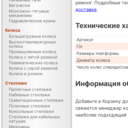
ремонт. Подробные те
Вагонетки
доставке
.
Монтажно-тяговые
механизмы
Гидравлические краны
Технические х
Колеса
Большегрузные колеса
Артикул
Высокотемпературные
колеса
Г/п
Промышленные колеса
Размеры платформы
Колеса с литой резиной
Диаметр колеса
Пневматические колеса
Число колес спереди/сз
Колеса с серой резиной
Колеса и ролики
Информация об
Стеллажи
Паллетные стеллажи
Набивные стеллажи
Гравитационные стеллажи
Добавьте в Корзину д
Полочные стеллажи
свяжется менеджер ко
Консольные стеллажи
наиболее подходящей 
Стеллажи для кабельных
катушек
Мезонины