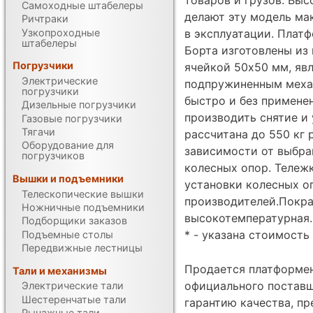
Самоходные штабелеры
делают эту модель ма
Ричтраки
Узкопроходные
в эксплуатации. Плат
штабелеры
Борта изготовлены из 
Погрузчики
ячейкой 50х50 мм, яв
Электрические
подпружиненным меха
погрузчики
быстро и без примене
Дизельные погрузчики
производить снятие и
Газовые погрузчики
Тягачи
рассчитана до 550 кг 
Оборудование для
зависимости от выбра
погрузчиков
колесных опор. Тележ
Вышки и подъемники
установки колесных оп
Телескопические вышки
производителей.Покра
Ножничные подъемники
высокотемпературная.
Подборщики заказов
* - указана стоимость 
Подъемные столы
Передвижные лестницы
Продается платформен
Тали и механизмы
официального поставщи
Электрические тали
Шестеренчатые тали
гарантию качества, п
Рычажные тали