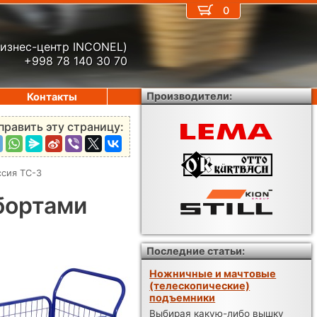
0
бизнес-центр INCONEL)
+998 78 140 30 70
Производители:
Контакты
править эту страницу:
ссия ТС-3
бортами
Последние статьи:
Ножничные и мачтовые
(телескопические)
подъемники
Выбирая какую-либо вышку