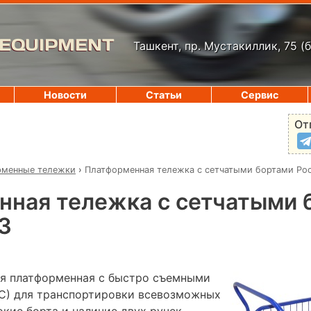
 EQUIPMENT
Ташкент, пр. Мустакиллик, 75
(
Новости
Статьи
Сервис
От
рменные тележки
›
Платформенная тележка с сетчатыми бортами Ро
нная тележка с сетчатыми 
3
я платформенная с быстро съемными
С) для транспортировки всевозможных
окие борта и наличие двух ручек