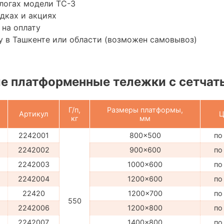
логах модели ТС-3
дках и акциях
 на оплату
 в Ташкенте или области (возможен самовывоз)
е платформенные тележки с сетчат
Г/п,
Размеры платформы,
Артикул
Ц
кг
мм
2242001
800x500
по
2242002
900x600
по
2242003
1000x600
по
2242004
1200x600
по
22420
1200x700
по
550
2242006
1200x800
по
2242007
1400x800
по