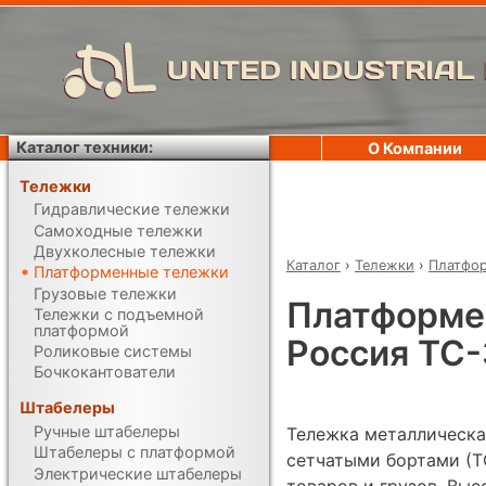
UNITED INDUSTRIAL
Каталог техники:
О Компании
Тележки
Гидравлические тележки
Самоходные тележки
Двухколесные тележки
Каталог
›
Тележки
›
Платфо
Платформенные тележки
Грузовые тележки
Платформе
Тележки с подъемной
платформой
Россия ТС-
Роликовые системы
Бочкокантователи
Штабелеры
Ручные штабелеры
Тележка металлическа
Штабелеры с платформой
сетчатыми бортами (Т
Электрические штабелеры
товаров и грузов. Выс