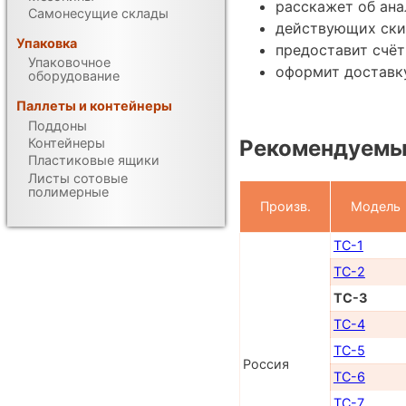
расскажет об ана
Самонесущие склады
действующих ски
Упаковка
предоставит счёт
Упаковочное
оформит доставку
оборудование
Паллеты и контейнеры
Поддоны
Контейнеры
Рекомендуемы
Пластиковые ящики
Листы сотовые
полимерные
Произв.
Модель
ТС-1
ТС-2
ТС-3
ТС-4
ТС-5
Россия
ТС-6
ТС-7