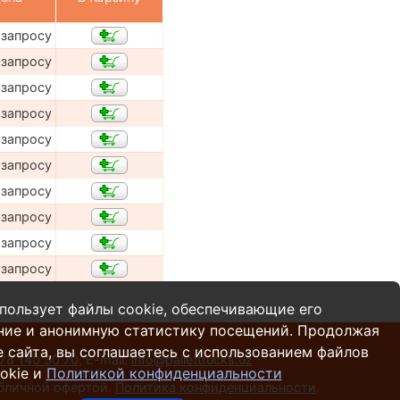
 запросу
 запросу
 запросу
 запросу
 запросу
 запросу
 запросу
 запросу
 запросу
 запросу
пользует файлы cookie, обеспечивающие его
ние и анонимную статистику посещений. Продолжая
 сайта, вы соглашаетесь с использованием файлов
78 140 30 70
,
E-mail:
info@pallettrucks.uz
okie и
Политикой конфиденциальности
убличной офертой.
Политика конфиденциальности
.