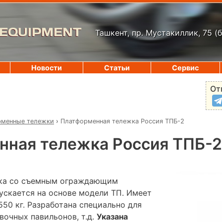
 EQUIPMENT
Ташкент, пр. Мустакиллик, 75
(
Новости
Статьи
Сервис
От
рменные тележки
›
Платформенная тележка Россия ТПБ-2
нная тележка Россия ТПБ-2
ка сo съемным ограждающим
ускается на основе модели ТП. Имеет
50 кг. Разработана специально для
вочных павильонов, т.д.
Указана