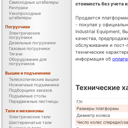
Самоходные штабелеры
стоимость без учета к
Ричтраки
Узкопроходные
Продается платформен
штабелеры
- покупая у официаль
Погрузчики
Industrial Equipment, 
Электрические
погрузчики
качества, предпродаж
Дизельные погрузчики
обслуживание и пост-
Газовые погрузчики
технические характе
Тягачи
информация об
оплате
Оборудование для
погрузчиков
Вышки и подъемники
Телескопические вышки
Ножничные подъемники
Технические х
Подборщики заказов
Подъемные столы
Передвижные лестницы
Г/п
Размеры платформы
Тали и механизмы
Диаметр колеса
Электрические тали
Число колес спереди/сз
Шестеренчатые тали
Рычажные тали