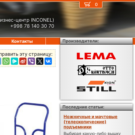
0
бизнес-центр INCONEL)
+998 78 140 30 70
Производители:
Контакты
править эту страницу:
Последние статьи:
Ножничные и мачтовые
(телескопические)
подъемники
Выбирая какую-либо вышку