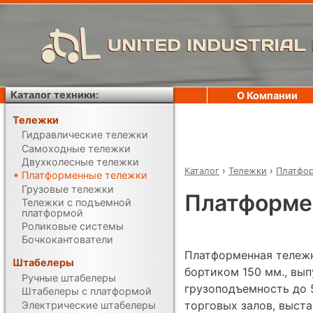
UNITED INDUSTRIAL
Каталог техники:
О Компании
Тележки
Гидравлические тележки
Самоходные тележки
Двухколесные тележки
Каталог
›
Тележки
›
Платфо
Платформенные тележки
Грузовые тележки
Платформе
Тележки с подъемной
платформой
Роликовые системы
Бочкокантователи
Платформенная тележ
Штабелеры
бортиком 150 мм., вып
Ручные штабелеры
грузоподъемность до 5
Штабелеры с платформой
торговых залов, выста
Электрические штабелеры