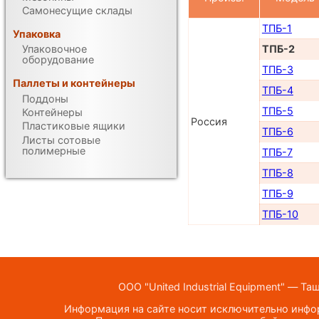
Самонесущие склады
ТПБ-1
Упаковка
Упаковочное
ТПБ-2
оборудование
ТПБ-3
Паллеты и контейнеры
ТПБ-4
Поддоны
ТПБ-5
Контейнеры
Россия
Пластиковые ящики
ТПБ-6
Листы сотовые
полимерные
ТПБ-7
ТПБ-8
ТПБ-9
ТПБ-10
ООО "United Industrial Equipment" — Та
Информация на сайте носит исключительно инфор