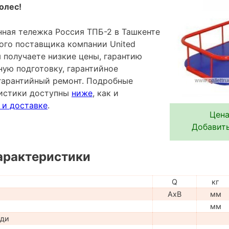
олес!
ная тележка Россия ТПБ-2 в Ташкенте
ного поставщика компании United
Вы получаете низкие цены, гарантию
ную подготовку, гарантийное
гарантийный ремонт. Подробные
ристики доступны
ниже
, как и
 и доставке
.
Цена
Добавить
арактеристики
Q
кг
AxB
мм
мм
ади