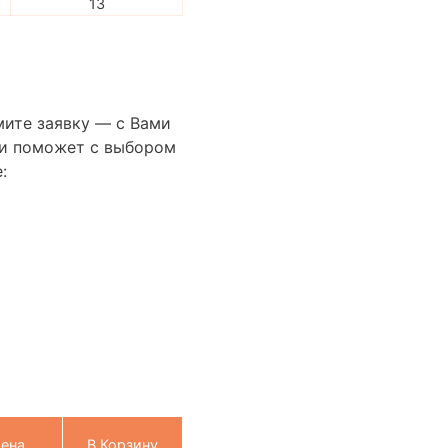
13
мите заявку — с Вами
сти поможет с выбором
:
ена
В Корзину