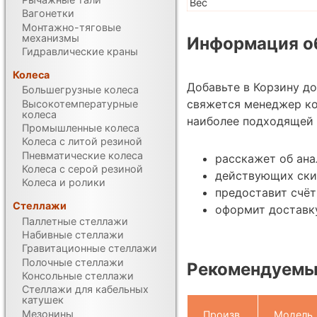
Вес
Вагонетки
Монтажно-тяговые
механизмы
Информация об
Гидравлические краны
Колеса
Добавьте в Корзину д
Большегрузные колеса
свяжется менеджер ко
Высокотемпературные
колеса
наиболее подходящей 
Промышленные колеса
Колеса с литой резиной
Пневматические колеса
расскажет об ана
Колеса с серой резиной
действующих ски
Колеса и ролики
предоставит счёт
Стеллажи
оформит доставку
Паллетные стеллажи
Набивные стеллажи
Гравитационные стеллажи
Полочные стеллажи
Рекомендуемы
Консольные стеллажи
Стеллажи для кабельных
катушек
Мезонины
Произв.
Модель