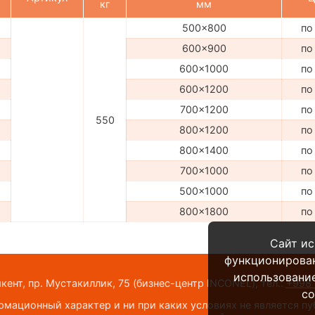
кг
мм
500x800
по
600x900
по
600x1000
по
600x1200
по
700x1200
по
550
800x1200
по
800x1400
по
700x1000
по
500x1000
по
800x1800
по
Сайт ис
функционирова
использование
шкент, пр. Мустакиллик, 75
(бизнес-центр INCONEL)
,
тел.:
+998 
co
мационный характер и ни при каких условиях не является п