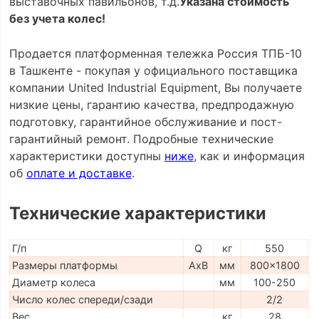
выставочных павильонов, т.д.
Указана стоимость
без учета колес!
Продается платформенная тележка Россия ТПБ-10
в Ташкенте - покупая у официального поставщика
компании United Industrial Equipment, Вы получаете
низкие цены, гарантию качества, предпродажную
подготовку, гарантийное обслуживание и пост-
гарантийный ремонт. Подробные технические
характеристики доступны
ниже
, как и информация
об
оплате и доставке
.
Технические характеристики
Г/п
Q
кг
550
Размеры платформы
AxB
мм
800x1800
Диаметр колеса
мм
100-250
Число колес спереди/сзади
2/2
Вес
кг
28