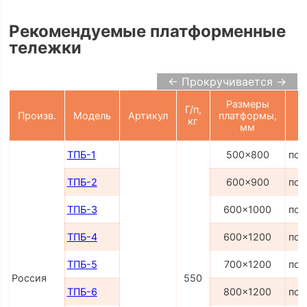
Рекомендуемые платформенные
тележки
← Прокручивается →
Размеры
Г/п,
Произв.
Модель
Артикул
платформы,
кг
мм
ТПБ-1
500x800
по 
ТПБ-2
600x900
по 
ТПБ-3
600x1000
по 
ТПБ-4
600x1200
по 
ТПБ-5
700x1200
по 
Россия
550
ТПБ-6
800x1200
по 