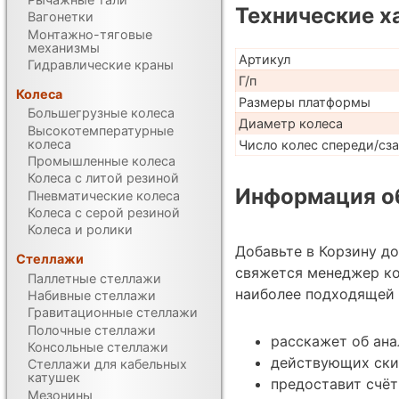
Технические х
Вагонетки
Монтажно-тяговые
механизмы
Артикул
Гидравлические краны
Г/п
Колеса
Размеры платформы
Большегрузные колеса
Диаметр колеса
Высокотемпературные
колеса
Число колес спереди/сз
Промышленные колеса
Колеса с литой резиной
Информация об
Пневматические колеса
Колеса с серой резиной
Колеса и ролики
Добавьте в Корзину д
Стеллажи
свяжется менеджер ко
Паллетные стеллажи
наиболее подходящей 
Набивные стеллажи
Гравитационные стеллажи
Полочные стеллажи
расскажет об ана
Консольные стеллажи
действующих ски
Стеллажи для кабельных
катушек
предоставит счёт
Мезонины