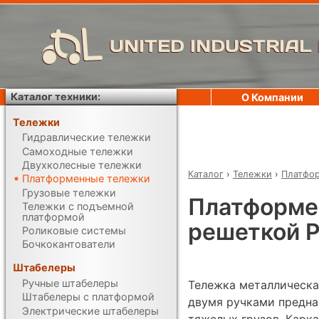
UNITED INDUSTRIAL
Каталог техники:
О Компании
Тележки
Гидравлические тележки
Самоходные тележки
Двухколесные тележки
Каталог
›
Тележки
›
Платфо
Платформенные тележки
Грузовые тележки
Платформе
Тележки с подъемной
платформой
решеткой Р
Роликовые системы
Бочкокантователи
Штабелеры
Ручные штабелеры
Тележка металлическая
Штабелеры с платформой
двумя ручками предна
Электрические штабелеры
тяжелых грузов. Карк