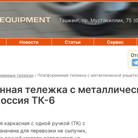
 EQUIPMENT
Ташкент, пр. Мустакиллик, 75
(
Новости
Статьи
Сервис
От
рменные тележки
›
Платформенная тележка с металлической решетко
нная тележка с металличес
оссия ТК-6
 каркасная с одной ручкой (ТK) с
значена для перевозки не сыпучих,
ас данной модели дополнительно