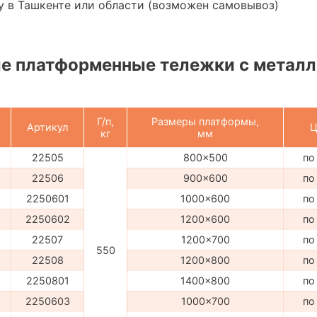
 в Ташкенте или области (возможен самовывоз)
е платформенные тележки с металл
Г/п,
Размеры платформы,
Артикул
Ц
кг
мм
22505
800x500
по
22506
900x600
по
2250601
1000x600
по
2250602
1200x600
по
22507
1200x700
по
550
22508
1200x800
по
2250801
1400x800
по
2250603
1000x700
по