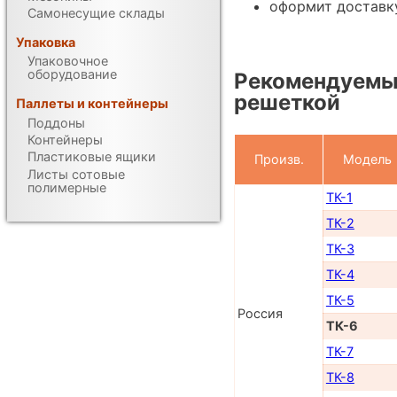
оформит доставку
Самонесущие склады
Упаковка
Упаковочное
оборудование
Рекомендуемы
решеткой
Паллеты и контейнеры
Поддоны
Контейнеры
Пластиковые ящики
Произв.
Модель
Листы сотовые
полимерные
ТК-1
ТК-2
ТК-3
ТК-4
ТК-5
Россия
ТК-6
ТК-7
ТК-8