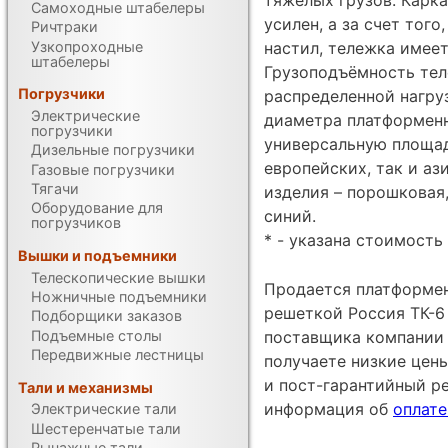
Самоходные штабелеры
усилен, а за счет тог
Ричтраки
Узкопроходные
настил, тележка имеет
штабелеры
Грузоподъёмность тел
Погрузчики
распределенной нагру
Электрические
диаметра платформенн
погрузчики
универсальную площад
Дизельные погрузчики
европейских, так и а
Газовые погрузчики
Тягачи
изделия – порошковая,
Оборудование для
синий.
погрузчиков
* - указана стоимость 
Вышки и подъемники
Телескопические вышки
Продается платформен
Ножничные подъемники
решеткой Россия ТК-6 
Подборщики заказов
Подъемные столы
поставщика компании Un
Передвижные лестницы
получаете низкие цен
и пост-гарантийный р
Тали и механизмы
информация об
оплате
Электрические тали
Шестеренчатые тали
Рычажные тали