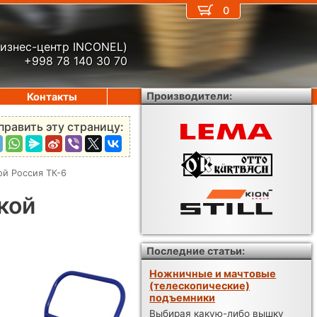
0
бизнес-центр INCONEL)
+998 78 140 30 70
Производители:
Контакты
править эту страницу:
й Россия ТК-6
кой
Последние статьи:
Ножничные и мачтовые
(телескопические)
подъемники
Выбирая какую-либо вышку