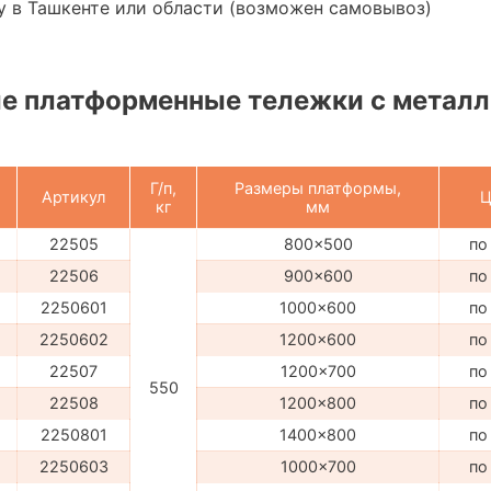
 в Ташкенте или области (возможен самовывоз)
е платформенные тележки с металл
Г/п,
Размеры платформы,
Артикул
Ц
кг
мм
22505
800x500
по
22506
900x600
по
2250601
1000x600
по
2250602
1200x600
по
22507
1200x700
по
550
22508
1200x800
по
2250801
1400x800
по
2250603
1000x700
по