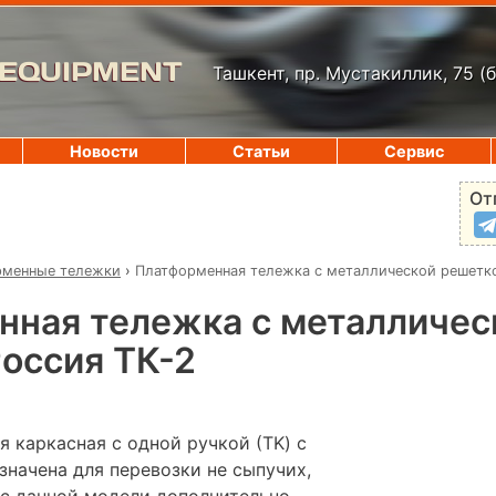
 EQUIPMENT
Ташкент, пр. Мустакиллик, 75
(
Новости
Статьи
Сервис
От
рменные тележки
›
Платформенная тележка с металлической решетко
нная тележка с металличес
оссия ТК-2
 каркасная с одной ручкой (ТK) с
значена для перевозки не сыпучих,
ас данной модели дополнительно