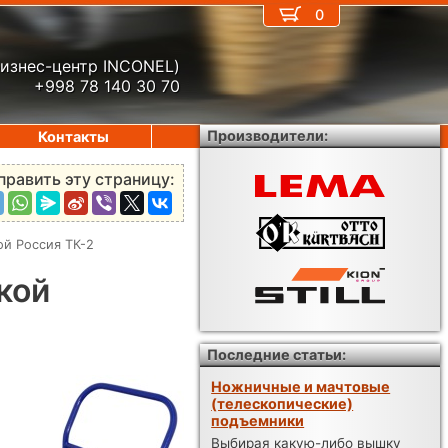
0
бизнес-центр INCONEL)
+998 78 140 30 70
Производители:
Контакты
править эту страницу:
й Россия ТК-2
кой
Последние статьи:
Ножничные и мачтовые
(телескопические)
подъемники
Выбирая какую-либо вышку