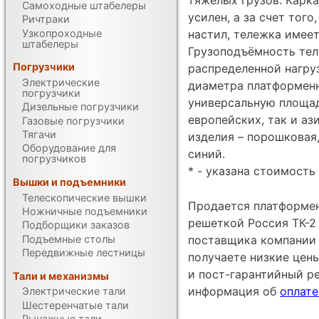
Самоходные штабелеры
усилен, а за счет тог
Ричтраки
Узкопроходные
настил, тележка имеет
штабелеры
Грузоподъёмность тел
Погрузчики
распределенной нагру
Электрические
диаметра платформенн
погрузчики
универсальную площад
Дизельные погрузчики
европейских, так и а
Газовые погрузчики
Тягачи
изделия – порошковая,
Оборудование для
синий.
погрузчиков
* - указана стоимость 
Вышки и подъемники
Телескопические вышки
Продается платформен
Ножничные подъемники
решеткой Россия ТК-2 
Подборщики заказов
Подъемные столы
поставщика компании Un
Передвижные лестницы
получаете низкие цен
и пост-гарантийный р
Тали и механизмы
информация об
оплате
Электрические тали
Шестеренчатые тали
Рычажные тали