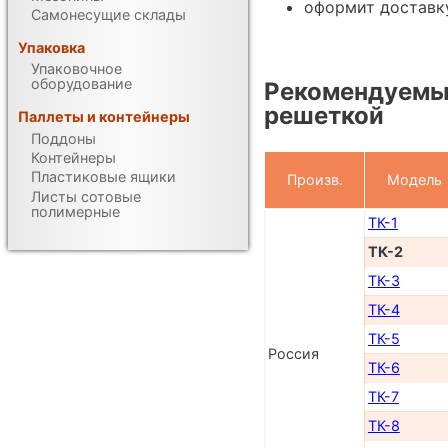
оформит доставку
Самонесущие склады
Упаковка
Упаковочное
оборудование
Рекомендуемы
решеткой
Паллеты и контейнеры
Поддоны
Контейнеры
Пластиковые ящики
Произв.
Модель
Листы сотовые
полимерные
ТК-1
ТК-2
ТК-3
ТК-4
ТК-5
Россия
ТК-6
ТК-7
ТК-8