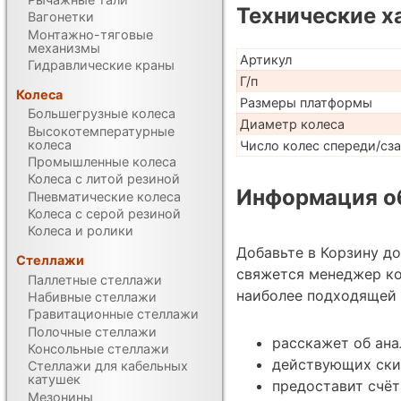
Технические х
Вагонетки
Монтажно-тяговые
механизмы
Артикул
Гидравлические краны
Г/п
Колеса
Размеры платформы
Большегрузные колеса
Диаметр колеса
Высокотемпературные
колеса
Число колес спереди/сз
Промышленные колеса
Колеса с литой резиной
Информация об
Пневматические колеса
Колеса с серой резиной
Колеса и ролики
Добавьте в Корзину д
Стеллажи
свяжется менеджер ко
Паллетные стеллажи
наиболее подходящей 
Набивные стеллажи
Гравитационные стеллажи
Полочные стеллажи
расскажет об ана
Консольные стеллажи
действующих ски
Стеллажи для кабельных
катушек
предоставит счёт
Мезонины