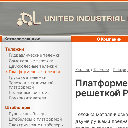
UNITED INDUSTRIAL
Каталог техники:
О Компании
Тележки
Гидравлические тележки
Самоходные тележки
Двухколесные тележки
Каталог
›
Тележки
›
Платфо
Платформенные тележки
Грузовые тележки
Платформе
Тележки с подъемной
платформой
решеткой Р
Роликовые системы
Бочкокантователи
Штабелеры
Ручные штабелеры
Тележка металлическая
Штабелеры с платформой
двумя ручками предна
Электрические штабелеры
тяжелых грузов. Карк