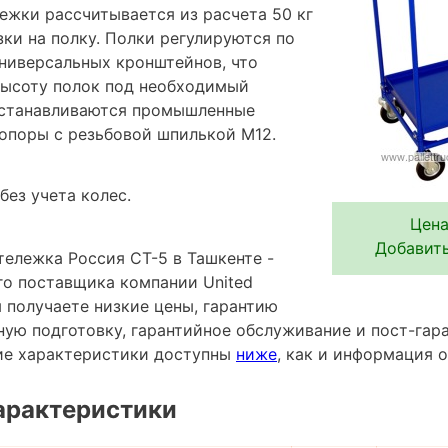
ежки рассчитывается из расчета 50 кг
ки на полку. Полки регулируются по
ниверсальных кронштейнов, что
высоту полок под необходимый
устанавливаются промышленные
опоры с резьбовой шпилькой М12.
без учета колес.
Цена
Добавить
тележка Россия СТ-5 в Ташкенте -
го поставщика компании United
Вы получаете низкие цены, гарантию
ную подготовку, гарантийное обслуживание и пост-гар
ие характеристики доступны
ниже
, как и информация 
арактеристики