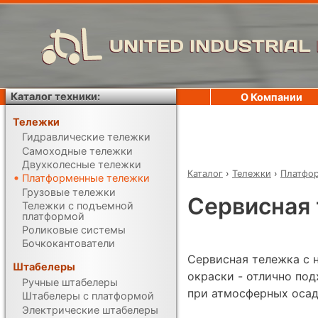
UNITED INDUSTRIAL
Каталог техники:
О Компании
Тележки
Гидравлические тележки
Самоходные тележки
Двухколесные тележки
Каталог
›
Тележки
›
Платфо
Платформенные тележки
Грузовые тележки
Сервисная 
Тележки с подъемной
платформой
Роликовые системы
Бочкокантователи
Сервисная тележка с
Штабелеры
окраски - отлично по
Ручные штабелеры
при атмосферных осад
Штабелеры с платформой
Электрические штабелеры