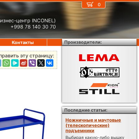
0
бизнес-центр INCONEL)
+998 78 140 30 70
Производители:
Контакты
править эту страницу:
Последние статьи:
Ножничные и мачтовые
(телескопические)
подъемники
Выбирая какую-либо вышку