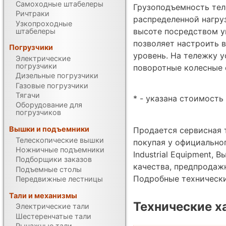
Самоходные штабелеры
Грузоподъемность тел
Ричтраки
распределенной нагруз
Узкопроходные
высоте посредством у
штабелеры
позволяет настроить 
Погрузчики
уровень. На тележку 
Электрические
погрузчики
поворотные колесные 
Дизельные погрузчики
Газовые погрузчики
Тягачи
* - указана стоимость 
Оборудование для
погрузчиков
Вышки и подъемники
Продается сервисная 
Телескопические вышки
покупая у официально
Ножничные подъемники
Industrial Equipment, 
Подборщики заказов
качества, предпродаж
Подъемные столы
Подробные техническ
Передвижные лестницы
Тали и механизмы
Технические х
Электрические тали
Шестеренчатые тали
Рычажные тали