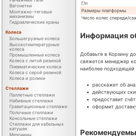
Г/п
Вагонетки
Размеры платформы
Монтажно-тяговые
механизмы
Число колес спереди/сз
Гидравлические краны
Колеса
Информация об
Большегрузные колеса
Высокотемпературные
колеса
Добавьте в Корзину д
Промышленные колеса
Колеса с литой резиной
свяжется менеджер ко
Пневматические колеса
наиболее подходящей 
Колеса с серой резиной
Колеса и ролики
расскажет об ана
Стеллажи
действующих ски
Паллетные стеллажи
предоставит счёт
Набивные стеллажи
оформит доставку
Гравитационные стеллажи
Полочные стеллажи
Консольные стеллажи
Стеллажи для кабельных
катушек
Рекомендуемы
Мезонины