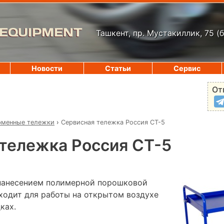
 EQUIPMENT
Ташкент, пр. Мустакиллик, 75
(
Новости
Статьи
Сервис
От
рменные тележки
›
Сервисная тележка Россия СТ-5
тележка Россия СТ-5
 нанесением полимерной порошковой
дходит для работы на открытом воздухе
ках.