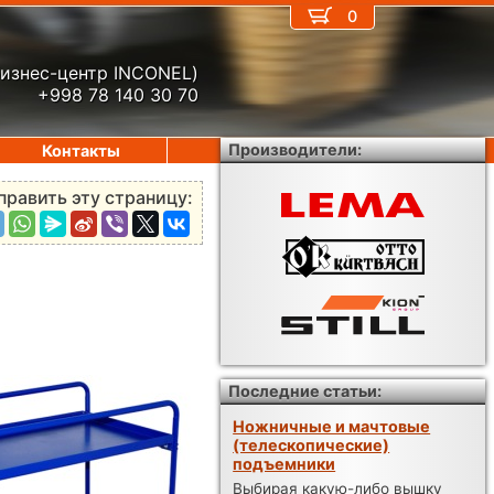
0
бизнес-центр INCONEL)
+998 78 140 30 70
Производители:
Контакты
править эту страницу:
Последние статьи:
Ножничные и мачтовые
(телескопические)
подъемники
Выбирая какую-либо вышку