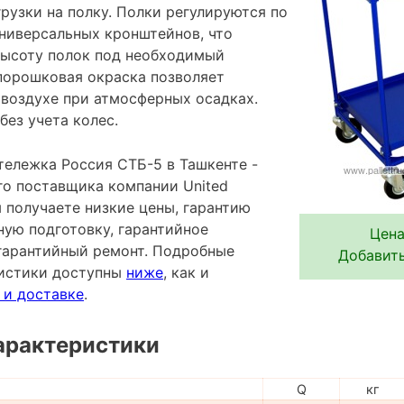
грузки на полку. Полки регулируются по
ниверсальных кронштейнов, что
высоту полок под необходимый
порошковая окраска позволяет
 воздухе при атмосферных осадках.
без учета колес.
тележка Россия СТБ-5 в Ташкенте -
го поставщика компании United
Вы получаете низкие цены, гарантию
ную подготовку, гарантийное
Цена
гарантийный ремонт. Подробные
Добавить
ристики доступны
ниже
, как и
 и доставке
.
арактеристики
Q
кг