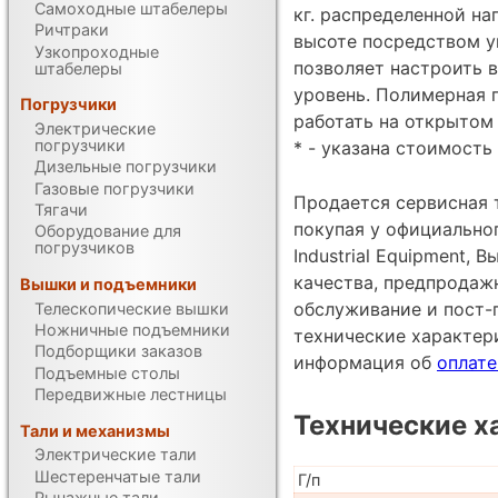
Самоходные штабелеры
кг. распределенной на
Ричтраки
высоте посредством у
Узкопроходные
позволяет настроить 
штабелеры
уровень. Полимерная 
Погрузчики
работать на открытом
Электрические
погрузчики
* - указана стоимость 
Дизельные погрузчики
Газовые погрузчики
Продается сервисная 
Тягачи
покупая у официально
Оборудование для
погрузчиков
Industrial Equipment, 
качества, предпродаж
Вышки и подъемники
обслуживание и пост-
Телескопические вышки
Ножничные подъемники
технические характе
Подборщики заказов
информация об
оплате
Подъемные столы
Передвижные лестницы
Технические х
Тали и механизмы
Электрические тали
Шестеренчатые тали
Г/п
Рычажные тали