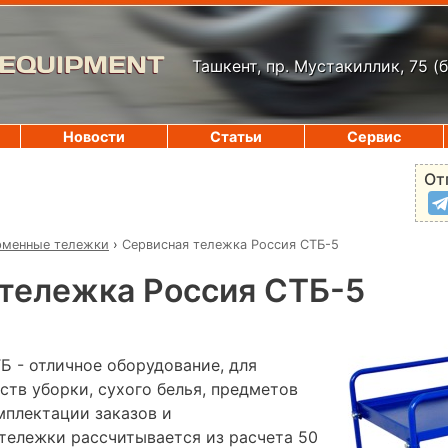
 EQUIPMENT
Ташкент, пр. Мустакиллик, 75
(
Новости
Статьи
Сервис
От
рменные тележки
›
Сервисная тележка Россия СТБ-5
тележка Россия СТБ-5
Б - отличное оборудование, для
ств уборки, сухого белья, предметов
мплектации заказов и
 тележки рассчитывается из расчета 50