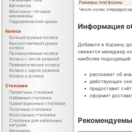
Размеры платформы
Вагонетки
Число колес спереди/сз
Монтажно-тяговые
механизмы
Гидравлические краны
Информация об
Колеса
Большегрузные колеса
Высокотемпературные
Добавьте в Корзину д
колеса
свяжется менеджер ко
Промышленные колеса
наиболее подходящей 
Колеса с литой резиной
Пневматические колеса
Колеса с серой резиной
расскажет об ана
Колеса и ролики
действующих ски
Стеллажи
предоставит счёт
Паллетные стеллажи
оформит доставку
Набивные стеллажи
Гравитационные стеллажи
Полочные стеллажи
Консольные стеллажи
Рекомендуемы
Стеллажи для кабельных
катушек
Мезонины