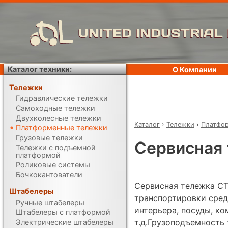
UNITED INDUSTRIAL
Каталог техники:
О Компании
Тележки
Гидравлические тележки
Самоходные тележки
Двухколесные тележки
Каталог
›
Тележки
›
Платфо
Платформенные тележки
Грузовые тележки
Сервисная 
Тележки с подъемной
платформой
Роликовые системы
Бочкокантователи
Сервисная тележка СТ
Штабелеры
транспортировки сред
Ручные штабелеры
интерьера, посуды, ко
Штабелеры с платформой
т.д.Грузоподъемность
Электрические штабелеры