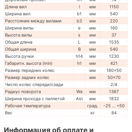
Длина вил
l
мм
1150
Ширина вил
b1
мм
540
Расстояние между вилами
b3
мм
220
Ширина вилы
e
мм
160
Высота вилы
s
мм
37
Общая длина
L
мм
1535
Общая ширина
B
мм
540
Высота ручки
h14
мм
1230
Габаритн. высота (min)
h1
мм
421
Размер передних колес
мм
180x50
Размер задних колес
мм
50x70
Число колес спереди/сзади
2/4
Радиус поворота
Wa
мм
1367
Ширина прохода с паллетой
Ast
мм
1832
Рабочая температура
град.
-25 … +50
Вес
кг
84
Информация об оплате и