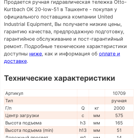
Продается ручная гидравлическая тележка Otto-
Kurtbach OK 20-low-51 в Ташкенте - покупая у
официального поставщика компании United
Industrial Equipment, Вы получаете низкие цены,
гарантию качества, предпродажную подготовку,
гарантийное обслуживание и пост-гарантийный
ремонт. Подробные технические характеристики
доступны
ниже
, как и информация об
оплате и
доставке
.
Технические характеристики
Артикул
10709
Тип
ручная
Г/п
Q
кг
2000
Центр загрузки
c
мм
575
Высота подъема
h3
мм
165
Высота подъема (min)
h13
мм
51
Дорожный просвет
m1
мм
14