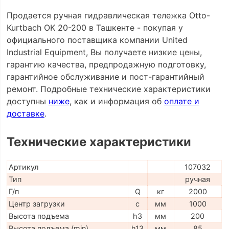
Продается ручная гидравлическая тележка Otto-
Kurtbach OK 20-200 в Ташкенте - покупая у
официального поставщика компании United
Industrial Equipment, Вы получаете низкие цены,
гарантию качества, предпродажную подготовку,
гарантийное обслуживание и пост-гарантийный
ремонт. Подробные технические характеристики
доступны
ниже
, как и информация об
оплате и
доставке
.
Технические характеристики
Артикул
107032
Тип
ручная
Г/п
Q
кг
2000
Центр загрузки
c
мм
1000
Высота подъема
h3
мм
200
Высота подъема (min)
h13
мм
85