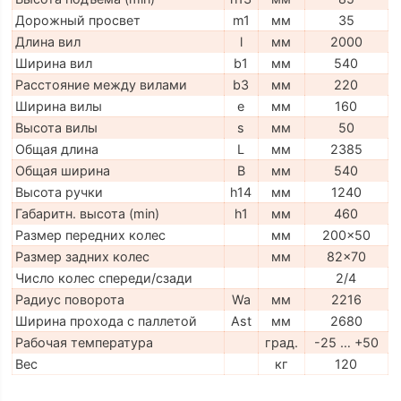
Дорожный просвет
m1
мм
35
Длина вил
l
мм
2000
Ширина вил
b1
мм
540
Расстояние между вилами
b3
мм
220
Ширина вилы
e
мм
160
Высота вилы
s
мм
50
Общая длина
L
мм
2385
Общая ширина
B
мм
540
Высота ручки
h14
мм
1240
Габаритн. высота (min)
h1
мм
460
Размер передних колес
мм
200x50
Размер задних колес
мм
82x70
Число колес спереди/сзади
2/4
Радиус поворота
Wa
мм
2216
Ширина прохода с паллетой
Ast
мм
2680
Рабочая температура
град.
-25 … +50
Вес
кг
120