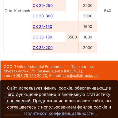
OK 20-250
2500
Otto-Kurtbach
540
OK 20-300
3000
OK 35-150
1500
OK 35-180
3500
1800
OK 35-200
2000
ООО "United Industrial Equipment" — Ташкент, пр.
Мустакиллик, 75
(бизнес-центр INCONEL)
,
тел.:
+998 78 140 30 70
,
E-mail:
info@pallettrucks.uz
Сайт использует файлы cookie, обеспечивающие
Информация на сайте носит исключительно
информационный характер и ни при каких условиях не
его функционирование и анонимную статистику
является публичной офертой.
Политика
посещений. Продолжая использование сайта, вы
конфиденциальности
.
соглашаетесь с использованием файлов cookie и
Производители оставляют за собой право вносить
Политикой конфиденциальности
изменения в конструкцию и внешний вид техники, не