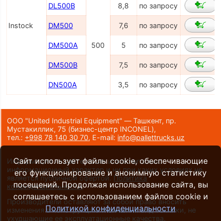
DL500B
8,8
по запросу
Instock
DM500
7,6
по запросу
DM500A
500
5
по запросу
DM500B
7,5
по запросу
DN500A
3,5
по запросу
ООО "United Industrial Equipment" — Ташкент, пр.
Мустакиллик, 75
(бизнес-центр INCONEL)
,
тел.:
+998 78 140 30 70
,
E-mail:
info@pallettrucks.uz
Сайт использует файлы cookie, обеспечивающие
Информация на сайте носит исключительно
информационный характер и ни при каких условиях не
его функционирование и анонимную статистику
является публичной офертой.
Политика
посещений. Продолжая использование сайта, вы
конфиденциальности
.
соглашаетесь с использованием файлов cookie и
Производители оставляют за собой право вносить
Политикой конфиденциальности
изменения в конструкцию и внешний вид техники, не
ухудшающие ее эксплуатационные качества.