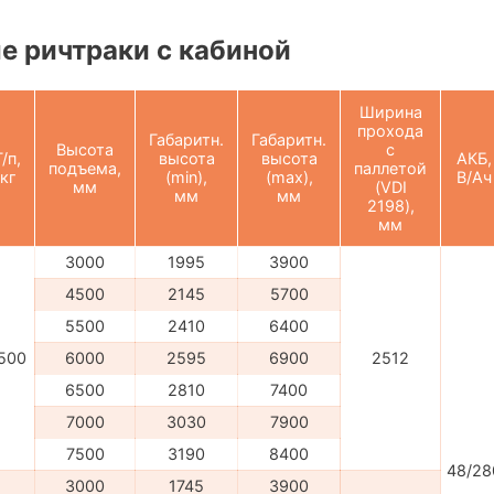
 ричтраки с кабиной
Ширина
прохода
Габаритн.
Габаритн.
Высота
с
Г/п,
высота
высота
АКБ,
подъема,
паллетой
кг
(min),
(max),
В/Ач
мм
(VDI
мм
мм
2198),
мм
3000
1995
3900
4500
2145
5700
5500
2410
6400
500
6000
2595
6900
2512
6500
2810
7400
7000
3030
7900
7500
3190
8400
48/28
3000
1745
3900