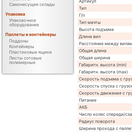
Артикул
Самонесущие склады
Тип
Упаковка
Г/п
Упаковочное
Тип мачты
оборудование
Высота подъема
Паллеты и контейнеры
Длина вил
Поддоны
Расстояние между вила
Контейнеры
Общая длина
Пластиковые ящики
Общая ширина
Листы сотовые
полимерные
Габаритн. высота (min)
Габаритн. высота (max)
Скорость подъема с груз
Скорость спуска с грузо
Скорость движения с гр
Питание
АКБ
Число колес спереди/сз
Радиус поворота
Ширина прохода с паллет