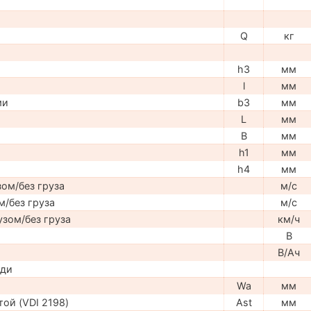
Q
кг
h3
мм
l
мм
ми
b3
мм
L
мм
B
мм
h1
мм
h4
мм
ом/без груза
м/с
м/без груза
м/с
узом/без груза
км/ч
В
В/Ач
ади
Wa
мм
ой (VDI 2198)
Ast
мм