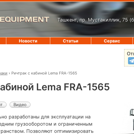
 EQUIPMENT
Ташкент, пр. Мустакиллик, 75
(
Новости
Статьи
Сервис
От
раки
›
Ричтрак с кабиной Lema FRA-1565
кабиной Lema FRA-1565
ат
Видео
ьно разработаны для эксплуатации на
редним грузооборотом и ограниченным
ранством. Позволяют оптимизировать