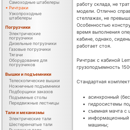
Самоходные штабелеры
работу склада, не тр
Ричтраки
модели. Отлично справ
Узкопроходные
стеллажах, не превыш
штабелеры
Особенностью констру
Погрузчики
время выполнения опе
Электрические
погрузчики
кабине, однако, сиден
Дизельные погрузчики
работает стоя.
Газовые погрузчики
Тягачи
Ричтрак с кабиной Le
Оборудование для
погрузчиков
грузоподъемность 1500
Вышки и подъемники
Телескопические вышки
Стандартная комплект
Ножничные подъемники
Подборщики заказов
асинхронный (бес
Подъемные столы
Передвижные лестницы
гидросистемы под
съемная мачта с 
Тали и механизмы
информационный 
Электрические тали
Шестеренчатые тали
машины;
Рычажные тали