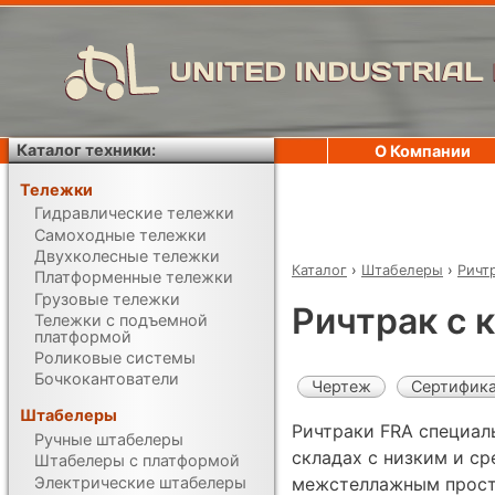
UNITED INDUSTRIAL
Каталог техники:
О Компании
Тележки
Гидравлические тележки
Самоходные тележки
Двухколесные тележки
Каталог
›
Штабелеры
›
Ричт
Платформенные тележки
Грузовые тележки
Ричтрак с 
Тележки с подъемной
платформой
Роликовые системы
Бочкокантователи
Чертеж
Сертифик
Штабелеры
Ричтраки FRA специал
Ручные штабелеры
складах с низким и с
Штабелеры с платформой
Электрические штабелеры
межстеллажным прост