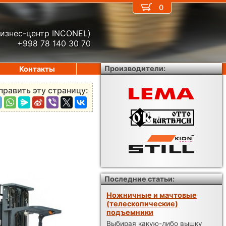
0
бизнес-центр INCONEL)
+998 78 140 30 70
Производители:
Контакты
править эту страницу:
Последние статьи:
Ножничные и мачтовые
(телескопические)
подъемники
Выбирая какую-либо вышку