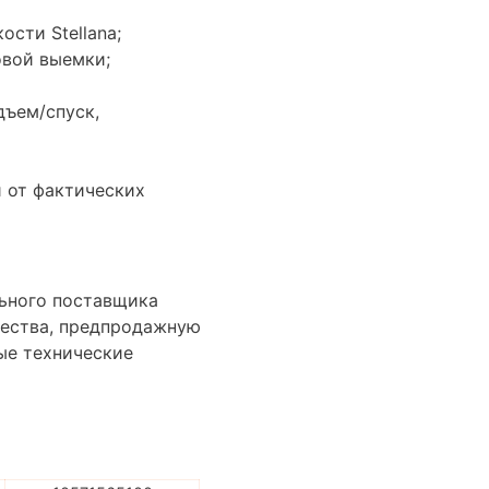
сти Stellana;
овой выемки;
дъем/спуск,
 от фактических
льного поставщика
ачества, предпродажную
ые технические