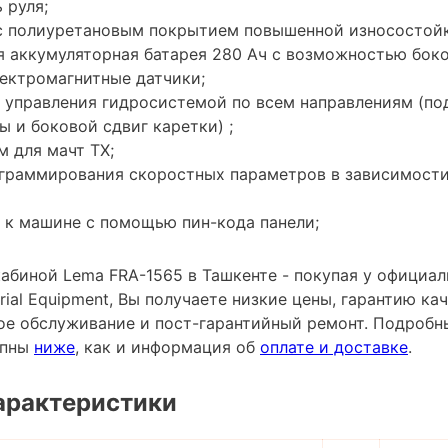
 руля;
с полиуретановым покрытием повышенной износостойко
я аккумуляторная батарея 280 Ач с возможностью бок
ектромагнитные датчики;
 управления гидросистемой по всем направлениям (по
 и боковой сдвиг каретки) ;
 для мачт TX;
граммирования скоростных параметров в зависимости
 к машине с помощью пин-кода панели;
кабиной Lema FRA-1565 в Ташкенте - покупая у официа
trial Equipment, Вы получаете низкие цены, гарантию к
ное обслуживание и пост-гарантийный ремонт. Подробн
упны
ниже
, как и информация об
оплате и доставке
.
арактеристики