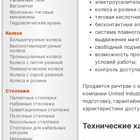
электроусилитель
Вагонетки
колеса и ролики 
Монтажно-тяговые
тяговая кислотна
механизмы
Гидравлические краны
бесконтактные эл
система плавного
Колеса
выдвижение мачты
Большегрузные колеса
Высокотемпературные
свободный подъем
колеса
возможность про
Промышленные колеса
условий работы;
Колеса с литой резиной
Пневматические колеса
контроль доступа
Колеса с серой резиной
Колеса и ролики
Продается ричтрак с 
Стеллажи
компании United Indus
Паллетные стеллажи
подготовку, гарантий
Набивные стеллажи
характеристики дост
Гравитационные стеллажи
Полочные стеллажи
Консольные стеллажи
Технические х
Стеллажи для кабельных
катушек
Мезонины