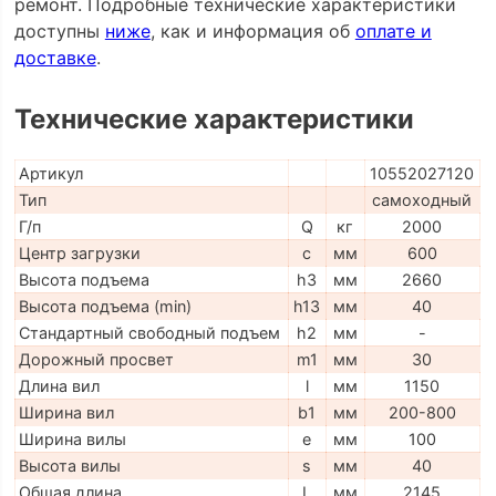
ремонт. Подробные технические характеристики
доступны
ниже
, как и информация об
оплате и
доставке
.
Технические характеристики
Артикул
10552027120
Тип
самоходный
Г/п
Q
кг
2000
Центр загрузки
c
мм
600
Высота подъема
h3
мм
2660
Высота подъема (min)
h13
мм
40
Стандартный свободный подъем
h2
мм
-
Дорожный просвет
m1
мм
30
Длина вил
l
мм
1150
Ширина вил
b1
мм
200-800
Ширина вилы
e
мм
100
Высота вилы
s
мм
40
Общая длина
L
мм
2145