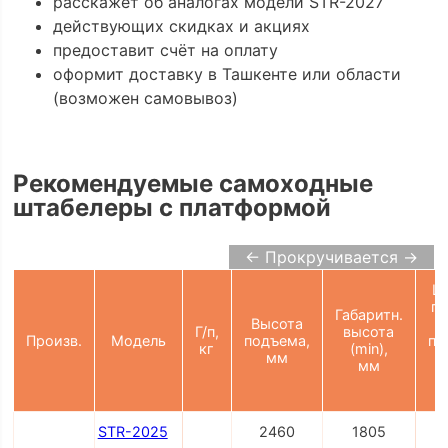
расскажет об аналогах модели STR-2027
действующих скидках и акциях
предоставит счёт на оплату
оформит доставку в Ташкенте или области
(возможен самовывоз)
Рекомендуемые самоходные
штабелеры с платформой
← Прокручивается →
Ш
пр
Габаритн.
Высота
Г/п,
высота
Произв.
Модель
подъема,
па
кг
(min),
мм
мм
2
STR-2025
2460
1805