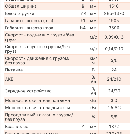
Общая ширина
B
мм
1510
Высота ручки
h14
мм
985-1370
Габаритн. высота (min)
h1
мм
1905
Габаритн. высота (max)
h4
мм
3696
Скорость подъема с грузом/без
м/с
0,09/0,13
груза
Скорость спуска с грузом/без
м/с
0,14/0,10
груза
Скорость движения с грузом/
км/
5/6
без груза
ч
Питание
В
24
В/
АКБ
24/210
Ач
В/
Зарядное устройство
24/30
Ач
Мощность двигателя подъема
кВт
3,0
Мощность двигателя движения
кВт
1,5 AC
Преодолимый наклон с грузом/
%
5/8
без груза
База колес
Y
мм
1372
Размер ведущего колеса
мм
230x75