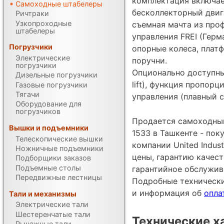
комплектация включае
Самоходные штабелеры
бесколлекторный двига
Ричтраки
Узкопроходные
съемная мачта из проф
штабелеры
управления FREI (Герм
Погрузчики
опорные колеса, плат
Электрические
поручни.
погрузчики
Опционально доступны
Дизельные погрузчики
lift), функция пропор
Газовые погрузчики
Тягачи
управления (плавный с
Оборудование для
погрузчиков
Продается самоходный
Вышки и подъемники
1533 в Ташкенте - по
Телескопические вышки
компании United Indust
Ножничные подъемники
цены, гарантию качес
Подборщики заказов
Подъемные столы
гарантийное обслужив
Передвижные лестницы
Подробные техническ
и информация об
опла
Тали и механизмы
Электрические тали
Шестеренчатые тали
Технические х
Рычажные тали