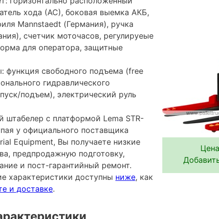
т: горизонтально расположенный
тель хода (АС), боковая выемка АКБ,
иля Mannstaedt (Германия), ручка
ания), счетчик моточасов, регулируеые
форма для оператора, защитные
: функция свободного подъема (free
ционального гидравлического
пуск/подъем), электрический руль
 штабелер с платформой Lema STR-
купая у официального поставщика
rial Equipment, Вы получаете низкие
Цена
тва, предпродажную подготовку,
Добавить
ание и пост-гарантийный ремонт.
ие характеристики доступны
ниже
, как
те и доставке
.
арактеристики