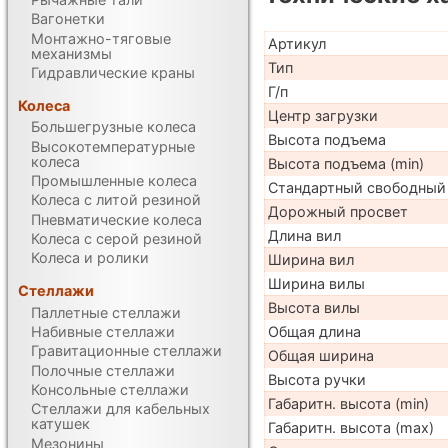
Вагонетки
Монтажно-тяговые
Артикул
механизмы
Тип
Гидравлические краны
Г/п
Колеса
Центр загрузки
Большегрузные колеса
Высота подъема
Высокотемпературные
колеса
Высота подъема (min)
Промышленные колеса
Стандартный свободный
Колеса с литой резиной
Дорожный просвет
Пневматические колеса
Длина вил
Колеса с серой резиной
Колеса и ролики
Ширина вил
Ширина вилы
Стеллажи
Высота вилы
Паллетные стеллажи
Набивные стеллажи
Общая длина
Гравитационные стеллажи
Общая ширина
Полочные стеллажи
Высота ручки
Консольные стеллажи
Габаритн. высота (min)
Стеллажи для кабельных
катушек
Габаритн. высота (max)
Мезонины