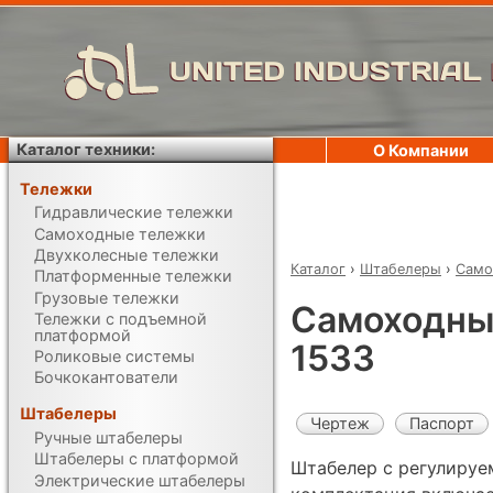
UNITED INDUSTRIAL
Каталог техники:
О Компании
Тележки
Гидравлические тележки
Самоходные тележки
Двухколесные тележки
Каталог
›
Штабелеры
›
Само
Платформенные тележки
Грузовые тележки
Самоходны
Тележки с подъемной
платформой
1533
Роликовые системы
Бочкокантователи
Штабелеры
Чертеж
Паспорт
Ручные штабелеры
Штабелеры с платформой
Штабелер с регулируе
Электрические штабелеры