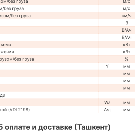
ом/без груза
м/с
м/без груза
м/с
узом/без груза
км/ч
В
В/Ач
В/Ач
дъема
кВт
ижения
кВт
рузом/без груза
%
Y
мм
мм
мм
мм
ади
Wa
мм
ой (VDI 2198)
Ast
мм
 оплате и доставке (Ташкент)