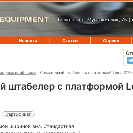
 EQUIPMENT
Ташкент, пр. Мустакиллик, 75
(
Новости
Статьи
Сервис
От
ходные штабелеры
›
Самоходный штабелер с платформой Lema STR-
й штабелер с платформой L
Сертификат
мой шириной вил. Стандартная