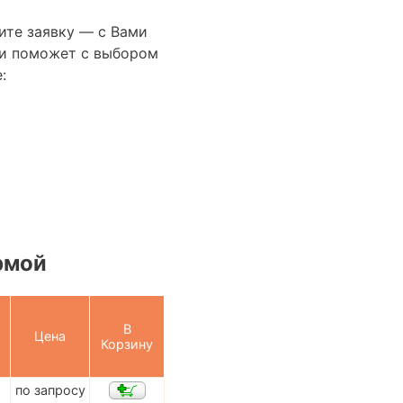
ите заявку — с Вами
сти поможет с выбором
:
рмой
В
Цена
Корзину
по запросу