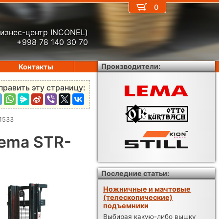
0
бизнес-центр INCONEL)
+998 78 140 30 70
Производители:
Контакты
править эту страницу:
1533
ema STR-
Последние статьи:
Ножничные и мачтовые
(телескопические)
подъемники
Выбирая какую-либо вышку