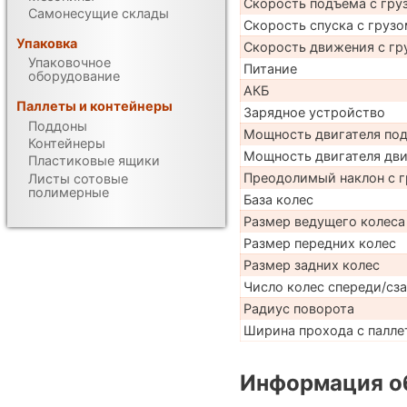
Скорость подъема с груз
Самонесущие склады
Скорость спуска с грузо
Упаковка
Скорость движения с гр
Упаковочное
Питание
оборудование
АКБ
Паллеты и контейнеры
Зарядное устройство
Поддоны
Мощность двигателя по
Контейнеры
Мощность двигателя дв
Пластиковые ящики
Преодолимый наклон с г
Листы сотовые
полимерные
База колес
Размер ведущего колеса
Размер передних колес
Размер задних колес
Число колес спереди/сз
Радиус поворота
Ширина прохода с паллет
Информация об