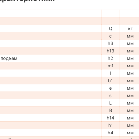
Q
кг
c
мм
h3
мм
h13
мм
 подъем
h2
мм
m1
мм
l
мм
b1
мм
e
мм
s
мм
L
мм
B
мм
h14
мм
h1
мм
h4
мм