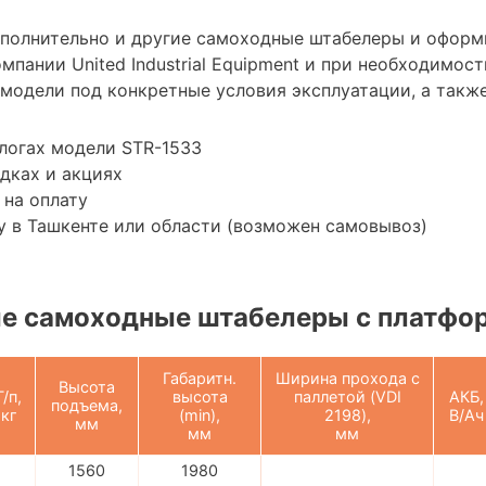
ополнительно и другие самоходные штабелеры и оформ
мпании United Industrial Equipment и при необходимо
модели под конкретные условия эксплуатации, а также
логах модели STR-1533
дках и акциях
 на оплату
 в Ташкенте или области (возможен самовывоз)
е самоходные штабелеры с платфо
Габаритн.
Ширина прохода с
Высота
Г/п,
высота
паллетой (VDI
АКБ,
подъема,
кг
(min),
2198),
В/Ач
мм
мм
мм
1560
1980