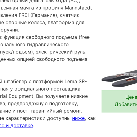
лекторный двигатель хода (АС),
съемная мачта из профиля Mannstaedt
авления FREI (Германия), счетчик
ые опорные колеса, платформа для
поручни.
: функция свободного подъема (free
ционального гидравлического
пуск/подъем), электрический руль.
ащенных опцией свободного подъема
 штабелер с платформой Lema SR-
купая у официального поставщика
rial Equipment, Вы получаете низкие
Цена
тва, предпродажную подготовку,
Добавить
ание и пост-гарантийный ремонт.
ие характеристики доступны
ниже
, как
те и доставке
.