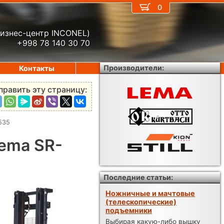
0
бизнес-центр INCONEL)
+998 78 140 30 70
Производители:
Контакты
править эту страницу:
535
ema SR-
Последние статьи:
Ножничные и мачтовые
(телескопические)
подъемники
Выбирая какую-либо вышку