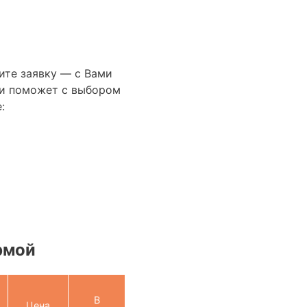
ите заявку — с Вами
сти поможет с выбором
:
рмой
В
Цена