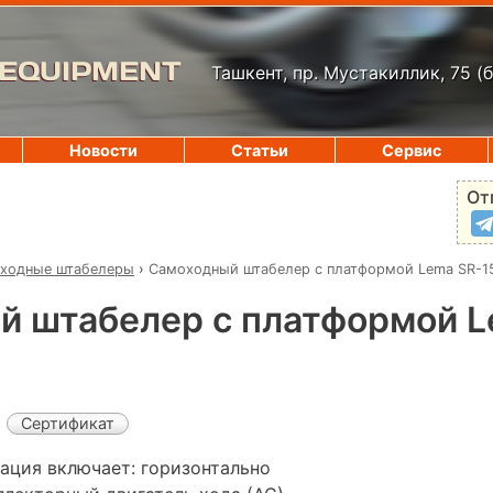
 EQUIPMENT
Ташкент, пр. Мустакиллик, 75
(
Новости
Статьи
Сервис
От
ходные штабелеры
›
Самоходный штабелер с платформой Lema SR-1
й штабелер с платформой L
Сертификат
ация включает: горизонтально