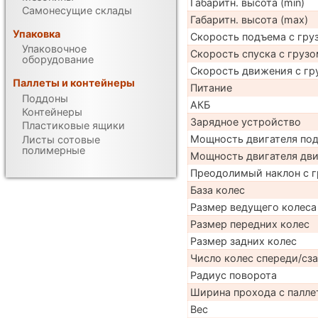
Габаритн. высота (min)
Самонесущие склады
Габаритн. высота (max)
Упаковка
Скорость подъема с груз
Упаковочное
Скорость спуска с грузо
оборудование
Скорость движения с гр
Паллеты и контейнеры
Питание
Поддоны
АКБ
Контейнеры
Зарядное устройство
Пластиковые ящики
Мощность двигателя по
Листы сотовые
полимерные
Мощность двигателя дв
Преодолимый наклон с г
База колес
Размер ведущего колеса
Размер передних колес
Размер задних колес
Число колес спереди/сз
Радиус поворота
Ширина прохода с паллет
Вес