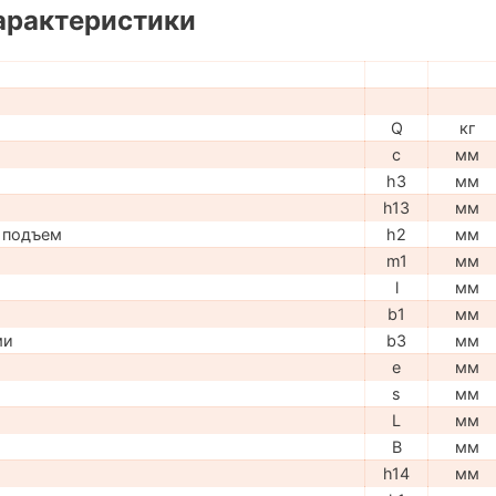
арактеристики
Q
кг
c
мм
h3
мм
h13
мм
 подъем
h2
мм
m1
мм
l
мм
b1
мм
ми
b3
мм
e
мм
s
мм
L
мм
B
мм
h14
мм