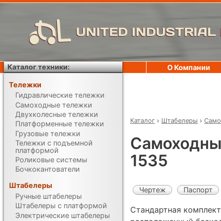
UNITED INDUSTRIAL
Каталог техники:
О Компании
Тележки
Гидравлические тележки
Самоходные тележки
Двухколесные тележки
Каталог
›
Штабелеры
›
Само
Платформенные тележки
Грузовые тележки
Самоходны
Тележки с подъемной
платформой
1535
Роликовые системы
Бочкокантователи
Штабелеры
Чертеж
Паспорт
Ручные штабелеры
Штабелеры с платформой
Стандартная комплект
Электрические штабелеры