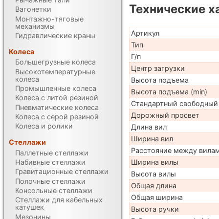
Технические х
Вагонетки
Монтажно-тяговые
механизмы
Артикул
Гидравлические краны
Тип
Колеса
Г/п
Большегрузные колеса
Центр загрузки
Высокотемпературные
колеса
Высота подъема
Промышленные колеса
Высота подъема (min)
Колеса с литой резиной
Стандартный свободный
Пневматические колеса
Дорожный просвет
Колеса с серой резиной
Колеса и ролики
Длина вил
Ширина вил
Стеллажи
Расстояние между вила
Паллетные стеллажи
Набивные стеллажи
Ширина вилы
Гравитационные стеллажи
Высота вилы
Полочные стеллажи
Общая длина
Консольные стеллажи
Общая ширина
Стеллажи для кабельных
катушек
Высота ручки
Мезонины