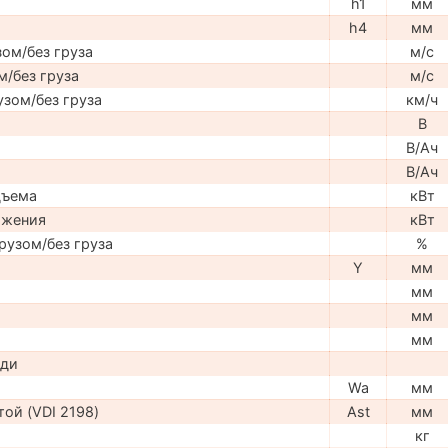
h1
мм
h4
мм
ом/без груза
м/с
м/без груза
м/с
узом/без груза
км/ч
В
В/Ач
В/Ач
дъема
кВт
ижения
кВт
рузом/без груза
%
Y
мм
мм
мм
мм
ади
Wa
мм
ой (VDI 2198)
Ast
мм
кг