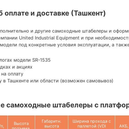
 оплате и доставке (Ташкент)
ополнительно и другие самоходные штабелеры и оформ
мпании United Industrial Equipment и при необходимо
модели под конкретные условия эксплуатации, а также
логах модели SR-1535
дках и акциях
 на оплату
 в Ташкенте или области (возможен самовывоз)
е самоходные штабелеры с платфо
Габаритн.
Ширина прохода с
Высота
/п,
высота
паллетой (VDI
АКБ,
подъема,