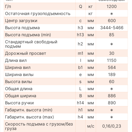
Г/п
Q
кг
1200
Остаточная грузоподъемность
кг
∗
Центр загрузки
c
мм
600
Высота подъема
h3
мм
3444-5466
Высота подъема (min)
h13
мм
85
Стандартный свободный
h2
мм
∗
подъем
Дорожный просвет
m1
мм
30
Длина вил
l
мм
1150
Ширина вил
b1
мм
564
Ширина вилы
e
мм
189
Высота вилы
s
мм
60
Общая длина
L
мм
∗
Общая ширина
B
мм
886
Высота ручки
h14
мм
890
Габаритн. высота (min)
h1
мм
∗
Габаритн. высота (max)
h4
мм
∗
Скорость подъема с грузом/без
м/с
0,16/0,23
груза