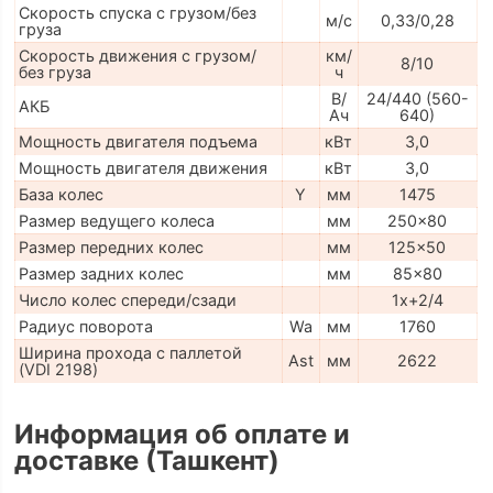
Скорость спуска с грузом/без
м/с
0,33/0,28
груза
Скорость движения с грузом/
км/
8/10
без груза
ч
В/
24/440 (560-
АКБ
Ач
640)
Мощность двигателя подъема
кВт
3,0
Мощность двигателя движения
кВт
3,0
База колес
Y
мм
1475
Размер ведущего колеса
мм
250x80
Размер передних колес
мм
125x50
Размер задних колес
мм
85x80
Число колес спереди/сзади
1x+2/4
Радиус поворота
Wa
мм
1760
Ширина прохода с паллетой
Ast
мм
2622
(VDI 2198)
Информация об оплате и
доставке (Ташкент)