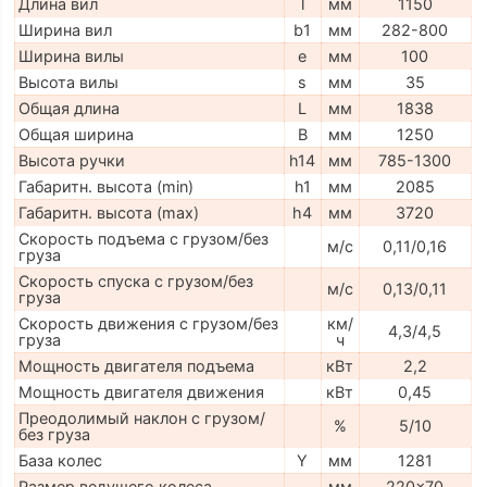
Длина вил
l
мм
1150
Ширина вил
b1
мм
282-800
Ширина вилы
e
мм
100
Высота вилы
s
мм
35
Общая длина
L
мм
1838
Общая ширина
B
мм
1250
Высота ручки
h14
мм
785-1300
Габаритн. высота (min)
h1
мм
2085
Габаритн. высота (max)
h4
мм
3720
Скорость подъема с грузом/без
м/с
0,11/0,16
груза
Скорость спуска с грузом/без
м/с
0,13/0,11
груза
Скорость движения с грузом/без
км/
4,3/4,5
груза
ч
Мощность двигателя подъема
кВт
2,2
Мощность двигателя движения
кВт
0,45
Преодолимый наклон с грузом/
%
5/10
без груза
База колес
Y
мм
1281
Размер ведущего колеса
мм
220x70