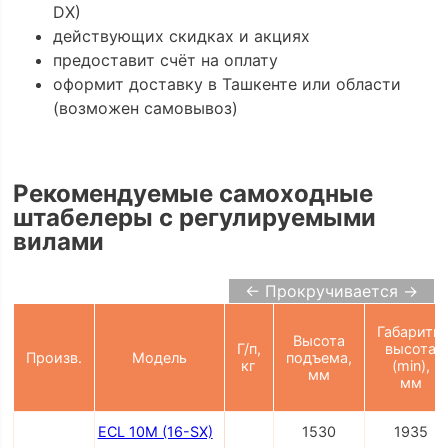
DX)
действующих скидках и акциях
предоставит счёт на оплату
оформит доставку в Ташкенте или области
(возможен самовывоз)
Рекомендуемые самоходные
штабелеры с регулируемыми
вилами
← Прокручивается →
Габаритн.
Высота
Г/п,
высота
Произв.
Модель
подъема,
кг
(min),
мм
мм
ECL 10M (16-SX)
1530
1935