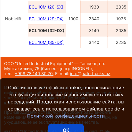
ECL 10M (20-SX)
1930
2335
Noblelift
ECL 10M (29-DX)
1000
2840
1935
ECL 10M (32-DX)
3140
2085
ECL 10M (35-DX)
3440
2235
ООО "United Industrial Equipment" — Ташкент, пр.
Мустакиллик, 75
(бизнес-центр INCONEL)
,
тел.:
+998 78 140 30 70
,
E-mail:
info@pallettrucks.uz
Сайт использует файлы cookie, обеспечивающие
Информация на сайте носит исключительно
информационный характер и ни при каких условиях не
его функционирование и анонимную статистику
является публичной офертой.
Политика
посещений. Продолжая использование сайта, вы
конфиденциальности
.
соглашаетесь с использованием файлов cookie и
Производители оставляют за собой право вносить
Политикой конфиденциальности
изменения в конструкцию и внешний вид техники, не
ухудшающие ее эксплуатационные качества.
ОК
©
ООО "United Industrial Equipment", Ташкент
, ©
al-