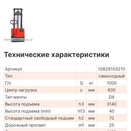
Технические характеристики
Артикул
10826103210
Тип
самоходный
Г/п
Q
кг
1000
Центр загрузки
c
мм
600
Тип мачты
DX
Высота подъема
h3
мм
3140
Высота подъема (min)
h13
мм
40
Стандартный свободный подъем
h2
мм
70
Дорожный просвет
m1
мм
25