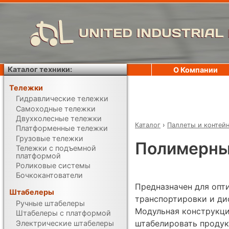
UNITED INDUSTRIAL
Каталог техники:
О Компании
Тележки
Гидравлические тележки
Самоходные тележки
Двухколесные тележки
Каталог
›
Паллеты и контей
Платформенные тележки
Грузовые тележки
Полимерный
Тележки с подъемной
платформой
Роликовые системы
Бочкокантователи
Предназначен для опт
Штабелеры
транспортировки и ди
Ручные штабелеры
Модульная конструкци
Штабелеры с платформой
штабелировать продук
Электрические штабелеры