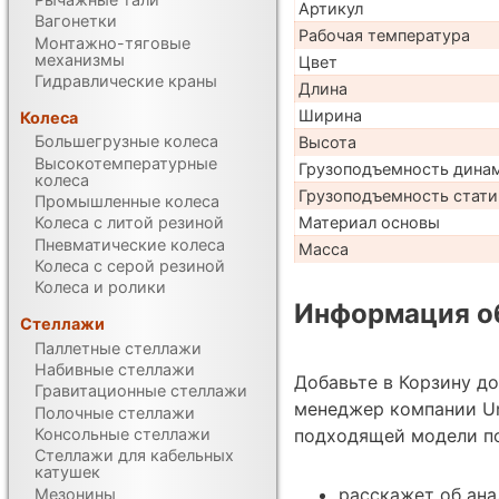
Артикул
Вагонетки
Рабочая температура
Монтажно-тяговые
механизмы
Цвет
Гидравлические краны
Длина
Ширина
Колеса
Большегрузные колеса
Высота
Высокотемпературные
Грузоподъемность дина
колеса
Грузоподъемность стати
Промышленные колеса
Материал основы
Колеса с литой резиной
Пневматические колеса
Масса
Колеса с серой резиной
Колеса и ролики
Информация об
Стеллажи
Паллетные стеллажи
Набивные стеллажи
Добавьте в Корзину д
Гравитационные стеллажи
менеджер компании Uni
Полочные стеллажи
Консольные стеллажи
подходящей модели по
Стеллажи для кабельных
катушек
расскажет об ана
Мезонины