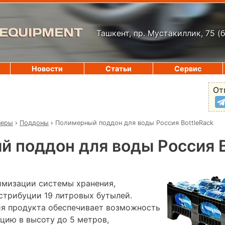
 EQUIPMENT
Ташкент, пр. Мустакиллик, 75
(
Новости
Статьи
Сервис
От
неры
›
Поддоны
›
Полимерный поддон для воды Россия BottleRack
 поддон для воды Россия B
имизации системы хранения,
стрибуции 19 литровых бутылей.
я продукта обеспечивает возможность
цию в высоту до 5 метров,