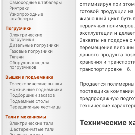
Самоходные штабелеры
оптимизируя при этом
Ричтраки
готовой продукции на
Узкопроходные
жизненный цикл бутыли
штабелеры
первичных полимеров,
Погрузчики
эксплуатации и делает
Электрические
погрузчики
Захваты на поддоне с
Дизельные погрузчики
перемещения вилочным
Газовые погрузчики
данного продукта поз
Тягачи
хранения и транспорти
Оборудование для
погрузчиков
транспортировке - 6.
Вышки и подъемники
Продается полимерный
Телескопические вышки
Ножничные подъемники
поставщика компании U
Подборщики заказов
предпродажную подгот
Подъемные столы
технические характе
Передвижные лестницы
Тали и механизмы
Технические х
Электрические тали
Шестеренчатые тали
Рычажные тали