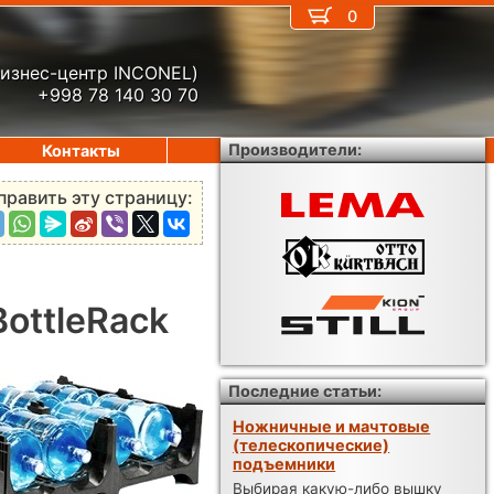
0
бизнес-центр INCONEL)
+998 78 140 30 70
Производители:
Контакты
править эту страницу:
ottleRack
Последние статьи:
Ножничные и мачтовые
(телескопические)
подъемники
Выбирая какую-либо вышку