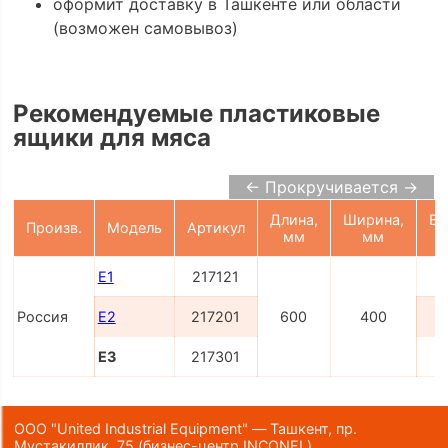
оформит доставку в Ташкенте или области
(возможен самовывоз)
Рекомендуемые пластиковые
ящики для мяса
← Прокручивается →
Длина,
Ширина,
Вы
Произв.
Модель
Артикул
мм
мм
Е1
217121
Россия
E2
217201
600
400
E3
217301
ООО "United Industrial Equipment" — Ташкент, пр.
Мустакиллик, 75
(бизнес-центр INCONEL)
,