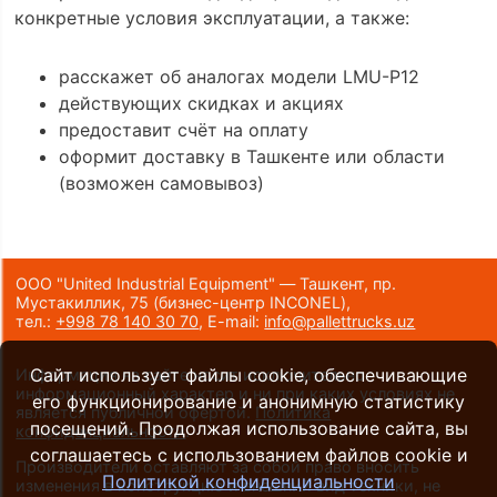
конкретные условия эксплуатации, а также:
расскажет об аналогах модели LMU-P12
действующих скидках и акциях
предоставит счёт на оплату
оформит доставку в Ташкенте или области
(возможен самовывоз)
ООО "United Industrial Equipment" — Ташкент, пр.
Мустакиллик, 75
(бизнес-центр INCONEL)
,
тел.:
+998 78 140 30 70
,
E-mail:
info@pallettrucks.uz
Сайт использует файлы cookie, обеспечивающие
Информация на сайте носит исключительно
информационный характер и ни при каких условиях не
его функционирование и анонимную статистику
является публичной офертой.
Политика
посещений. Продолжая использование сайта, вы
конфиденциальности
.
соглашаетесь с использованием файлов cookie и
Производители оставляют за собой право вносить
Политикой конфиденциальности
изменения в конструкцию и внешний вид техники, не