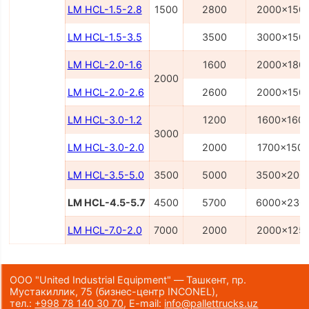
LM HCL-1.5-2.8
1500
2800
2000x150
LM HCL-1.5-3.5
3500
3000x150
LM HCL-2.0-1.6
1600
2000x180
2000
LM HCL-2.0-2.6
2600
2000x150
LM HCL-3.0-1.2
1200
1600x160
3000
LM HCL-3.0-2.0
2000
1700x150
LM HCL-3.5-5.0
3500
5000
3500x200
LM HCL-4.5-5.7
4500
5700
6000x230
LM HCL-7.0-2.0
7000
2000
2000x125
ООО "United Industrial Equipment" — Ташкент, пр.
Мустакиллик, 75
(бизнес-центр INCONEL)
,
тел.:
+998 78 140 30 70
,
E-mail:
info@pallettrucks.uz