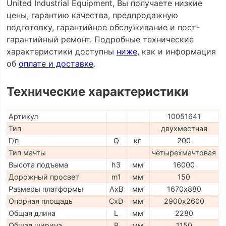
United Industrial Equipment, Вы получаете низкие
цены, гарантию качества, предпродажную
подготовку, гарантийное обслуживание и пост-
гарантийный ремонт. Подробные технические
характеристики доступны
ниже
, как и информация
об
оплате и доставке
.
Технические характеристики
Артикул
10051641
Тип
двухместная
Г/п
Q
кг
200
Тип мачты
четырехмачтовая
Высота подъема
h3
мм
16000
Дорожный просвет
m1
мм
150
Размеры платформы
AxB
мм
1670х880
Опорная площадь
CxD
мм
2900х2600
Общая длина
L
мм
2280
Общая ширина
B
мм
1150