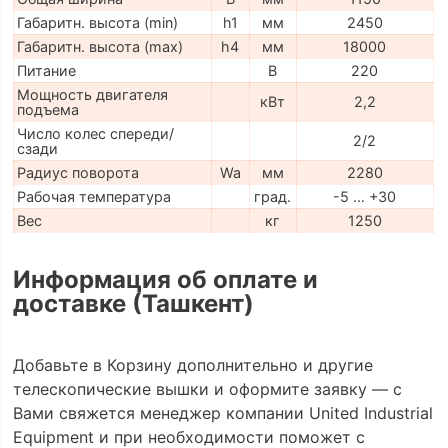
Габаритн. высота (min)
h1
мм
2450
Габаритн. высота (max)
h4
мм
18000
Питание
В
220
Мощность двигателя
кВт
2,2
подъема
Число колес спереди/
2/2
сзади
Радиус поворота
Wa
мм
2280
Рабочая температура
град.
-5 … +30
Вес
кг
1250
Информация об оплате и
доставке (Ташкент)
Добавьте в Корзину дополнительно и другие
телескопические вышки и оформите заявку — с
Вами свяжется менеджер компании United Industrial
Equipment и при необходимости поможет с