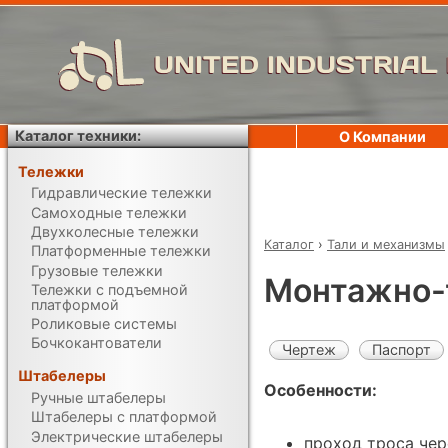
UNITED INDUSTRIAL
Каталог техники:
О Компании
Тележки
Гидравлические тележки
Самоходные тележки
Двухколесные тележки
Каталог
›
Тали и механизмы
Платформенные тележки
Грузовые тележки
Монтажно-
Тележки с подъемной
платформой
Роликовые системы
Бочкокантователи
Чертеж
Паспорт
Штабелеры
Особенности:
Ручные штабелеры
Штабелеры с платформой
Электрические штабелеры
проход троса чер