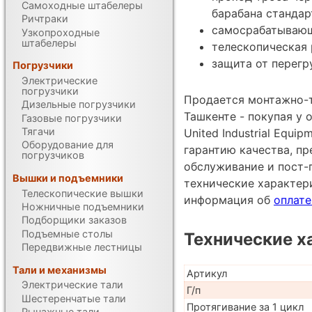
Самоходные штабелеры
барабана стандар
Ричтраки
самосрабатывающ
Узкопроходные
штабелеры
телескопическая 
защита от перегр
Погрузчики
Электрические
погрузчики
Продается монтажно-
Дизельные погрузчики
Ташкенте - покупая у
Газовые погрузчики
Тягачи
United Industrial Equi
Оборудование для
гарантию качества, п
погрузчиков
обслуживание и пост-
Вышки и подъемники
технические характе
Телескопические вышки
информация об
оплате
Ножничные подъемники
Подборщики заказов
Подъемные столы
Технические х
Передвижные лестницы
Тали и механизмы
Артикул
Электрические тали
Г/п
Шестеренчатые тали
Протягивание за 1 цикл
Рычажные тали