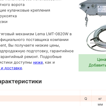
тного ворота
ие кулачковые крепления
рукоятка
узки
тяговый механизм Lema LMT-0820W в
 официального поставщика компании
pment, Вы получаете низкие цены,
редпродажную подготовку, гарантийное
гарантийный ремонт. Подробные
Цена
ристики доступны
ниже
, как и
Добавить
 и доставке
.
арактеристики
Q
кг
мм