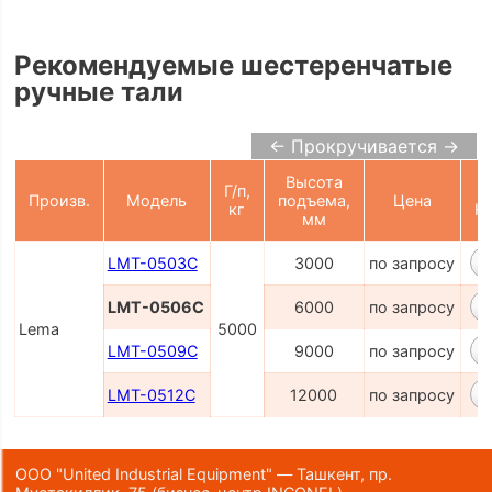
Рекомендуемые шестеренчатые
ручные тали
← Прокручивается →
Высота
Г/п,
Произв.
Модель
подъема,
Цена
кг
К
мм
LMT-0503C
3000
по запросу
LMT-0506C
6000
по запросу
Lema
5000
LMT-0509C
9000
по запросу
LMT-0512C
12000
по запросу
ООО "United Industrial Equipment" — Ташкент, пр.