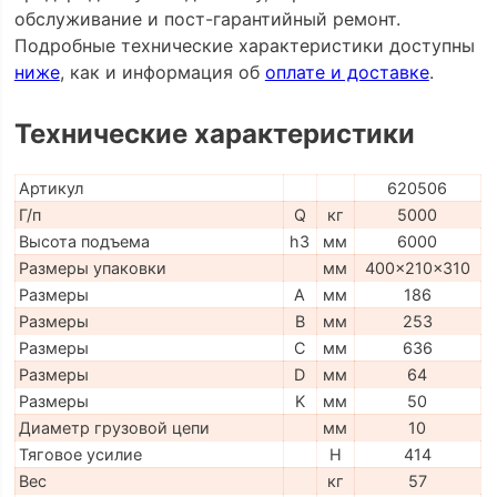
обслуживание и пост-гарантийный ремонт.
Подробные технические характеристики доступны
ниже
, как и информация об
оплате и доставке
.
Технические характеристики
Артикул
620506
Г/п
Q
кг
5000
Высота подъема
h3
мм
6000
Размеры упаковки
мм
400x210x310
Размеры
A
мм
186
Размеры
B
мм
253
Размеры
C
мм
636
Размеры
D
мм
64
Размеры
K
мм
50
Диаметр грузовой цепи
мм
10
Тяговое усилие
H
414
Вес
кг
57