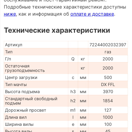
Подробные технические характеристики доступны
ниже
, как и информация об
оплате и доставке
.
Технические характеристики
Артикул
72244002032397
Тип
газ
Г/п
Q
кг
2000
Остаточная
кг
2000
грузоподъемность
Центр загрузки
c
мм
500
Тип мачты
DX FFL
Высота подъема
h3
мм
3970
Стандартный свободный
h2
мм
1854
подъем
Дорожный просвет
m1
мм
127
Длина вил
l
мм
1000
Ширина вилы
e
мм
100
Высота вилы
s
мм
45