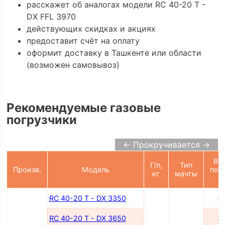
расскажет об аналогах модели RC 40-20 T -
DX FFL 3970
действующих скидках и акциях
предоставит счёт на оплату
оформит доставку в Ташкенте или области
(возможен самовывоз)
Рекомендуемые газовые
погрузчики
← Прокручивается →
Вы
Г/п,
Тип
Произв.
Модель
под
кг
мачты
RC 40-20 T - DX 3350
3
RC 40-20 T - DX 3650
3