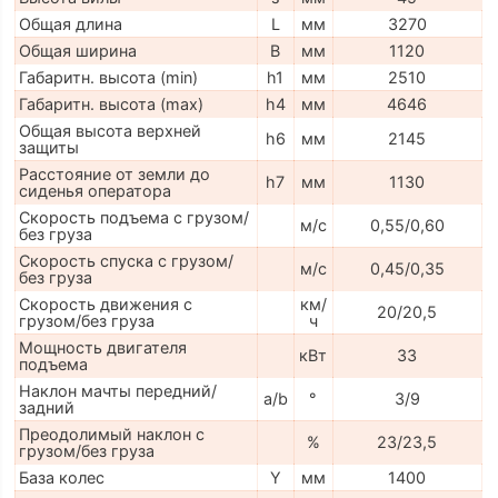
Общая длина
L
мм
3270
Общая ширина
B
мм
1120
Габаритн. высота (min)
h1
мм
2510
Габаритн. высота (max)
h4
мм
4646
Общая высота верхней
h6
мм
2145
защиты
Расстояние от земли до
h7
мм
1130
сиденья оператора
Скорость подъема с грузом/
м/с
0,55/0,60
без груза
Скорость спуска с грузом/
м/с
0,45/0,35
без груза
Скорость движения с
км/
20/20,5
грузом/без груза
ч
Мощность двигателя
кВт
33
подъема
Наклон мачты передний/
a/b
°
3/9
задний
Преодолимый наклон с
%
23/23,5
грузом/без груза
База колес
Y
мм
1400