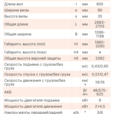
Длина вил
l
мм
800
Ширина вилы
e
мм
80
Высота вилы
s
мм
35
2683-
Общая длина
L
мм
2703
1099-
Общая ширина
B
мм
1188
1960-
Габаритн. высота (min)
h1
мм
3260
Габаритн. высота (max)
h4
мм
∗
Общая высота верхней защиты
h6
мм
2082
Скорость подъема с грузом/без
м/с
0,43/0,60
груза
Скорость спуска с грузом/без груза
м/с
0,51/0,47
Скорость движения с грузом/без
км/
16/16
груза
ч
В/
48/575-
АКБ
Ач
625
Мощность двигателя подъема
кВт
9
Мощность двигателя движения
кВт
2x4,5
Наклон мачты передний/задний
a/b
°
3/8