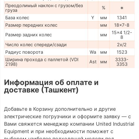
Преодолимый наклон с грузом/без
%
∗
груза
База колес
Y
мм
1341
Размер передних колес
мм
18x7-8
15x4 1/2-
Размер задних колес
мм
8
Число колес спереди/сзади
2x/2
Радиус поворота
Wa
мм
1523
Ширина прохода с паллетой (VDI
3333-
Ast
мм
2198)
3353
Информация об оплате и
доставке (Ташкент)
Добавьте в Корзину дополнительно и другие
электрические погрузчики и оформите заявку — с
Вами свяжется менеджер компании United Industrial
Equipment и при необходимости поможет с
выбором наиболее подходящей модели под