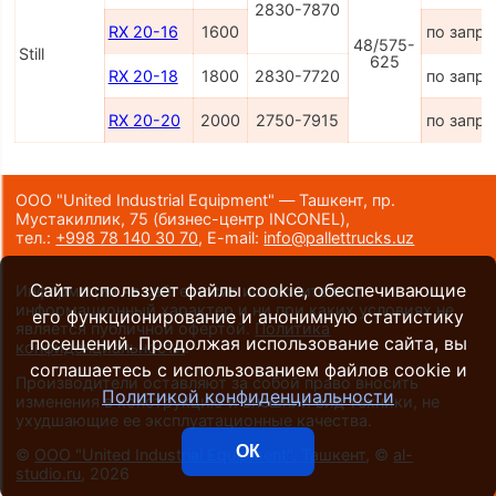
2830-7870
RX 20-16
1600
по запро
48/575-
Still
625
RX 20-18
1800
2830-7720
по запро
RX 20-20
2000
2750-7915
по запро
ООО "United Industrial Equipment" — Ташкент, пр.
Мустакиллик, 75
(бизнес-центр INCONEL)
,
тел.:
+998 78 140 30 70
,
E-mail:
info@pallettrucks.uz
Сайт использует файлы cookie, обеспечивающие
Информация на сайте носит исключительно
информационный характер и ни при каких условиях не
его функционирование и анонимную статистику
является публичной офертой.
Политика
посещений. Продолжая использование сайта, вы
конфиденциальности
.
соглашаетесь с использованием файлов cookie и
Производители оставляют за собой право вносить
Политикой конфиденциальности
изменения в конструкцию и внешний вид техники, не
ухудшающие ее эксплуатационные качества.
ОК
©
ООО "United Industrial Equipment", Ташкент
, ©
al-
studio.ru
, 2026