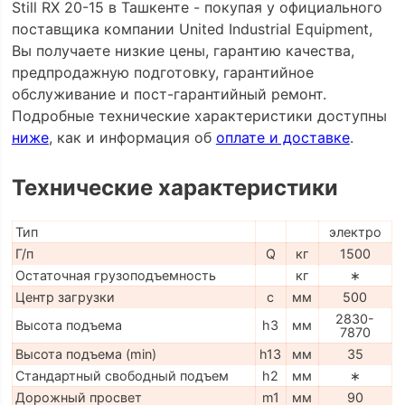
Still RX 20-15 в Ташкенте - покупая у официального
поставщика компании United Industrial Equipment,
Вы получаете низкие цены, гарантию качества,
предпродажную подготовку, гарантийное
обслуживание и пост-гарантийный ремонт.
Подробные технические характеристики доступны
ниже
, как и информация об
оплате и доставке
.
Технические характеристики
Тип
электро
Г/п
Q
кг
1500
Остаточная грузоподъемность
кг
∗
Центр загрузки
c
мм
500
2830-
Высота подъема
h3
мм
7870
Высота подъема (min)
h13
мм
35
Стандартный свободный подъем
h2
мм
∗
Дорожный просвет
m1
мм
90